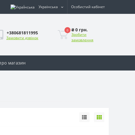
Українська
Особистий кабінет
₴ 0 грн.
0
+380681811995
Зробити
Замовити дзвінок
замовлення
 про магазин