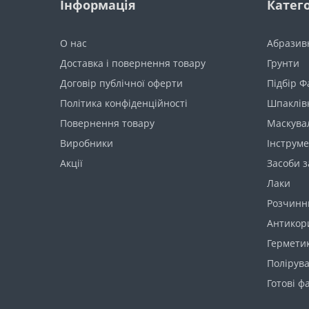
Інформація
Катего
О нас
Абразив
Доставка і повернення товару
Грунти
Договір публічної оферти
Підбір 
Політика конфіденційності
Шпаклів
Повернення товару
Маскува
Виробники
Інструме
Акції
Засоби з
Лаки
Розчинни
Антикори
Герметик
Полірува
Готові ф