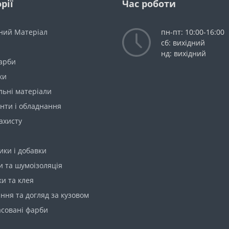
рії
Час роботи
ний Матеріал
пн-пт: 10:00-16:00
сб: вихідний
нд: вихідний
Фарби
ки
льні матеріали
нти і обладнання
ахисту
ки і добавки
 та шумоізоляція
и та клея
ння та догляд за кузовом
асовані фарби