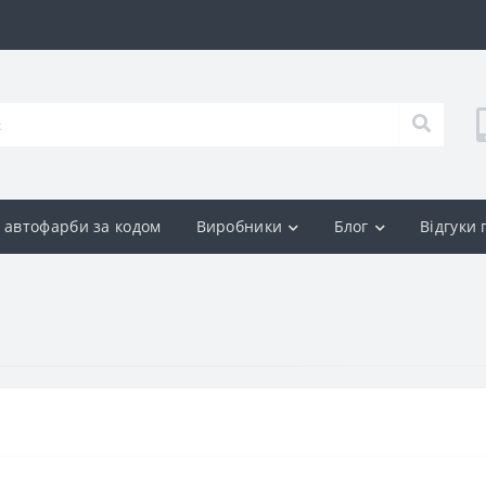
р автофарби за кодом
Виробники
Блог
Відгуки