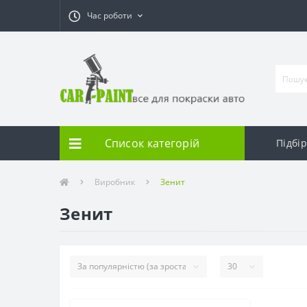
Час роботи
Список категорій
Підбі
Виробник
Зенит
Зенит