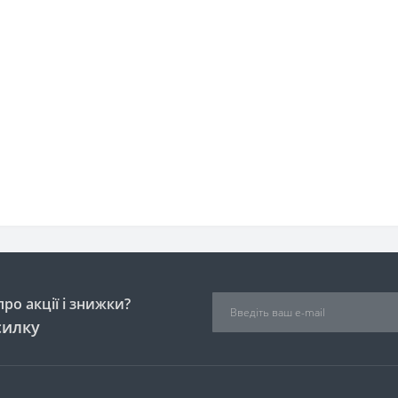
ро акції і знижки?
силку