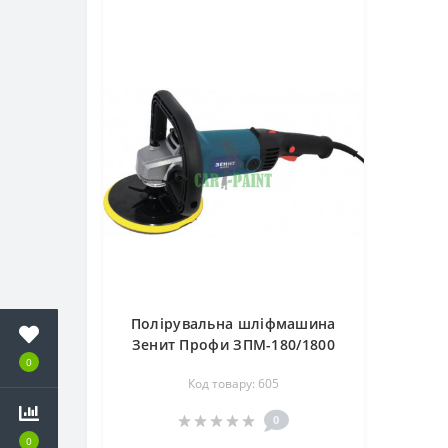
Полірувальна шліфмашина
Зенит Профи ЗПМ-180/1800
0
Код товару: 605
0
0