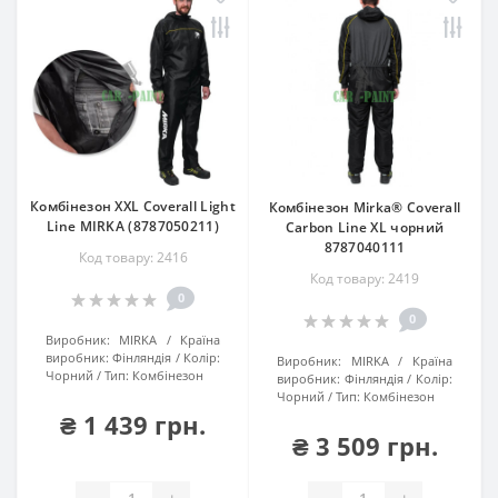
Комбінезон XXL Coverall Light
Комбінезон Mirka® Coverall
Line MIRKA (8787050211)
Carbon Line XL чорний
8787040111
Код товару: 2416
Код товару: 2419
0
0
Виробник:
MIRKA
Країна
виробник:
Фінляндія
Колір:
Виробник:
MIRKA
Країна
Чорний
Тип:
Комбінезон
виробник:
Фінляндія
Колір:
Чорний
Тип:
Комбінезон
₴ 1 439 грн.
₴ 3 509 грн.
-
+
-
+