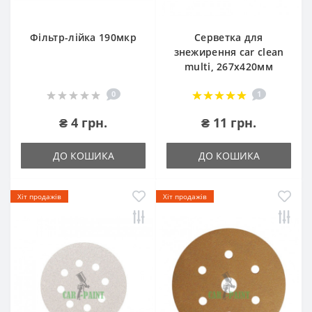
Фільтр-лійка 190мкр
Серветка для
знежирення car clean
multi, 267х420мм
0
1
₴ 4 грн.
₴ 11 грн.
ДО КОШИКА
ДО КОШИКА
Хіт продажів
Хіт продажів