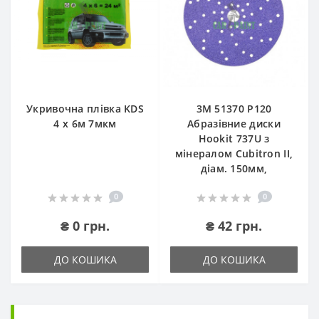
Укривочна плівка KDS
3М 51370 P120
4 х 6м 7мкм
Абразівние диски
Hookit 737U з
мінералом Cubitron II,
діам. 150мм,
0
0
₴ 0 грн.
₴ 42 грн.
ДО КОШИКА
ДО КОШИКА