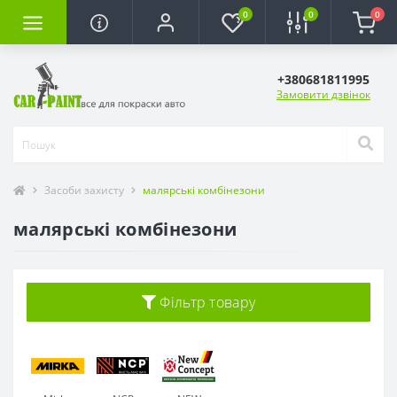
0
0
0
+380681811995
Замовити дзвінок
Засоби захисту
малярські комбінезони
малярські комбінезони
Фільтр товару