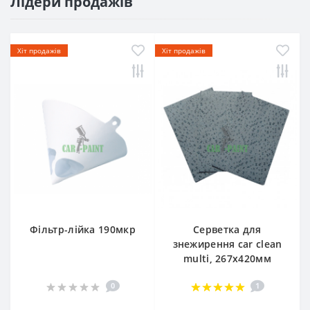
Лідери продажів
Хіт продажів
Хіт продажів
Фільтр-лійка 190мкр
Серветка для
знежирення car clean
multi, 267х420мм
0
1