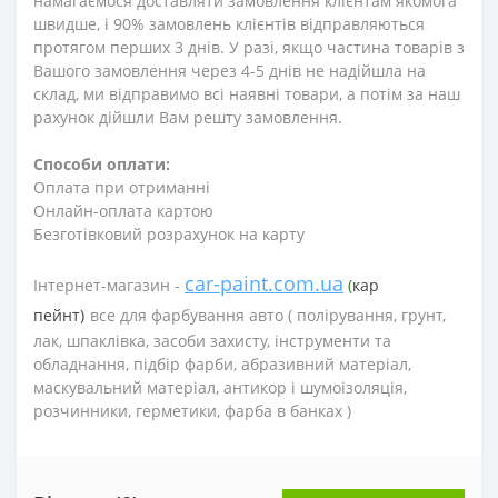
намагаємося доставляти замовлення клієнтам якомога
швидше, і 90% замовлень клієнтів відправляються
протягом перших 3 днів. У разі, якщо частина товарів з
Вашого замовлення через 4-5 днів не надійшла на
склад, ми відправимо всі наявні товари, а потім за наш
рахунок дійшли Вам решту замовлення.
Способи оплати:
Оплата при отриманні
Онлайн-оплата картою
Безготівковий розрахунок на карту
car-paint.com.ua
Інтернет-магазин -
(
кар
пейнт)
все для фарбування авто (
полірування, грунт,
лак, шпаклівка, засоби захисту, інструменти та
обладнання, підбір фарби, абразивний матеріал,
маскувальний матеріал, антикор і шумоізоляція,
розчинники, герметики, фарба в банках )