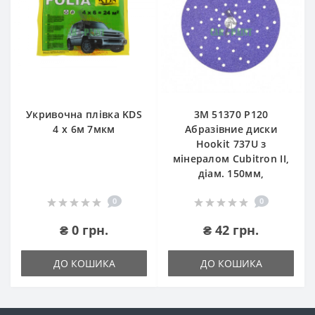
Укривочна плівка KDS
3М 51370 P120
4 х 6м 7мкм
Абразівние диски
Hookit 737U з
мінералом Cubitron II,
діам. 150мм,
0
0
₴ 0 грн.
₴ 42 грн.
ДО КОШИКА
ДО КОШИКА