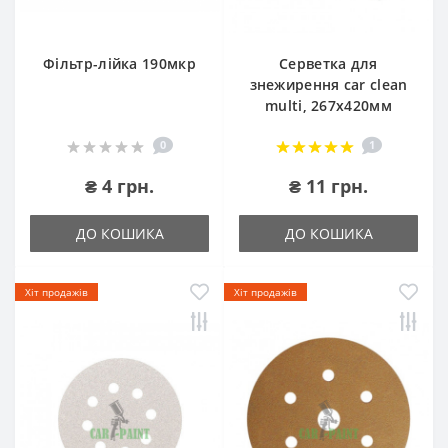
Фільтр-лійка 190мкр
Серветка для
знежирення car clean
multi, 267х420мм
0
1
₴ 4 грн.
₴ 11 грн.
ДО КОШИКА
ДО КОШИКА
Хіт продажів
Хіт продажів