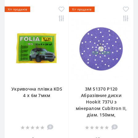
Хіт продажів
Хіт продажів
Укривочна плівка KDS
3М 51370 P120
4 х 6м 7мкм
Абразівние диски
Hookit 737U з
мінералом Cubitron II,
діам. 150мм,
0
0