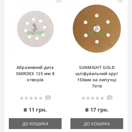
Абразивний диск
SUNMIGHT GOLD
SMIRDEX 125 мм 8
шліфувальний круг
отворів
150мм на липучці
7отв
0
0
₴ 11 грн.
₴ 17 грн.
ДО КОШИКА
ДО КОШИКА