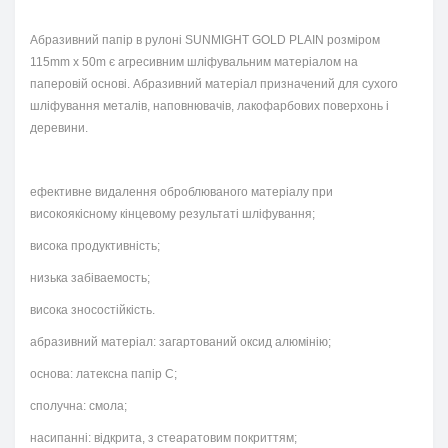
Абразивний папір в рулоні SUNMIGHT GOLD PLAIN розміром
115mm x 50m є агресивним шліфувальним матеріалом на
паперовій основі. Абразивний матеріал призначений для сухого
шліфування металів, наповнювачів, лакофарбових поверхонь і
деревини.
ефективне видалення оброблюваного матеріалу при
високоякісному кінцевому результаті шліфування;
висока продуктивність;
низька забіваемость;
висока зносостійкість.
абразивний матеріал: загартований оксид алюмінію;
основа: латексна папір С;
сполучна: смола;
насипанні: відкрита, з стеаратовим покриттям;