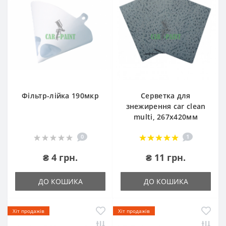
Фільтр-лійка 190мкр
Серветка для
знежирення car clean
multi, 267х420мм
0
1
₴ 4 грн.
₴ 11 грн.
ДО КОШИКА
ДО КОШИКА
Хіт продажів
Хіт продажів