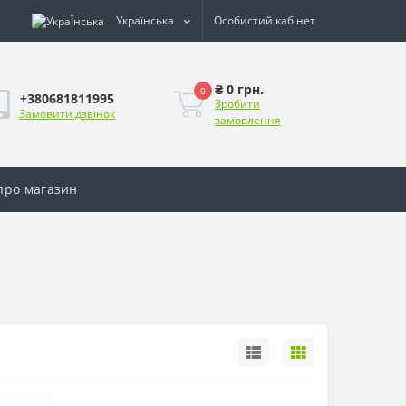
Українська
Особистий кабінет
₴ 0 грн.
0
+380681811995
Зробити
Замовити дзвінок
замовлення
 про магазин