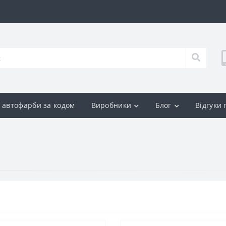
р автофарби за кодом
Виробники
Блог
Відгуки