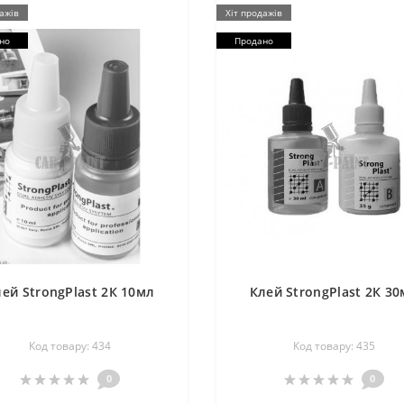
ажів
Хіт продажів
но
Продано
ей StrongPlast 2К 10мл
Клей StrongPlast 2К 3
Код товару: 434
Код товару: 435
0
0