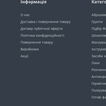
Інформація
Катего
О нас
Абразив
Доставка і повернення товару
Грунти
Договір публічної оферти
Підбір 
Політика конфіденційності
Шпаклів
Повернення товару
Маскува
Виробники
Інструме
Акції
Засоби з
Лаки
Розчинни
Антикори
Герметик
Полірува
Готові ф