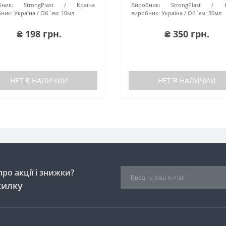
ник:
StrongPlast
Країна
Виробник:
StrongPlast
ник:
Україна
Об`єм:
10мл
виробник:
Україна
Об`єм:
30мл
₴ 198 грн.
₴ 350 грн.
НЕТ В НАЛИЧИИ
НЕТ В НАЛИЧИИ
ро акції і знижки?
силку