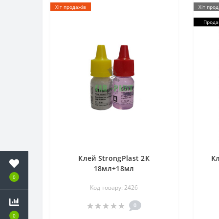
Хіт продажів
Хіт прод
Прода
Клей StrongPlast 2К
Кл
18мл+18мл
0
Код товару: 2426
0
0