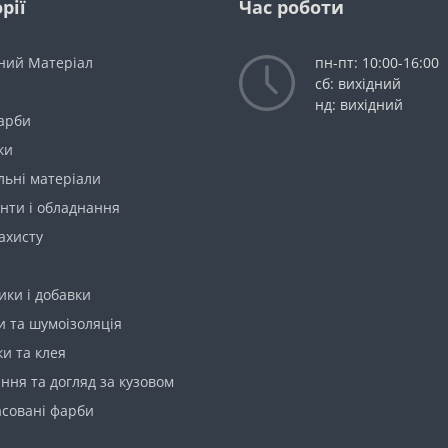
рії
Час роботи
ний Матеріал
пн-пт: 10:00-16:00
сб: вихідний
нд: вихідний
Фарби
ки
льні матеріали
нти і обладнання
ахисту
ки і добавки
 та шумоізоляція
и та клея
ння та догляд за кузовом
асовані фарби