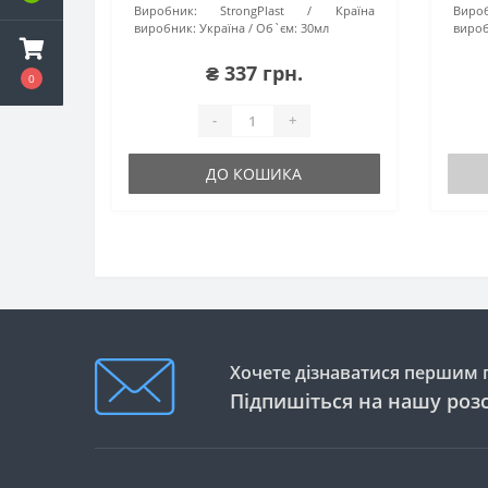
Виробник:
StrongPlast
Країна
Вироб
виробник:
Україна
Об`єм:
30мл
вироб
₴ 337 грн.
0
-
+
ДО КОШИКА
Хочете дізнаватися першим п
Підпишіться на нашу роз