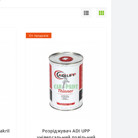
Хіт продажів
akril
Розріджувач ADI UPP
універсальний повільний