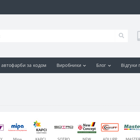
р автофарби за кодом
Виробники
Блог
Відгуки
DY
Mipa
KAPCI
SOTRO
NEW
ADI UPP
MASTE