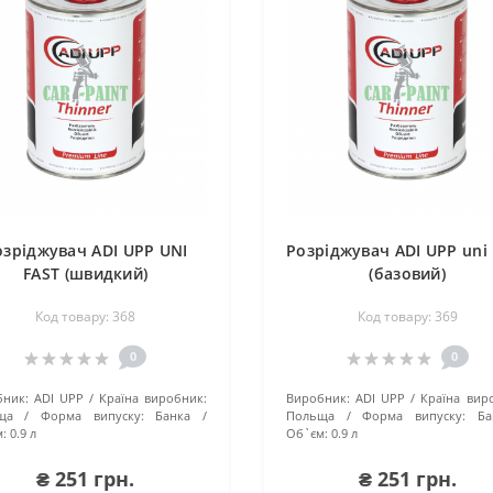
озріджувач ADI UPP UNI
Розріджувач ADI UPP uni
FAST (швидкий)
(базовий)
Код товару: 368
Код товару: 369
0
0
ник:
ADI UPP
Країна виробник:
Виробник:
ADI UPP
Країна вир
ща
Форма випуску:
Банка
Польща
Форма випуску:
Ба
:
0.9 л
Об`єм:
0.9 л
₴ 251 грн.
₴ 251 грн.