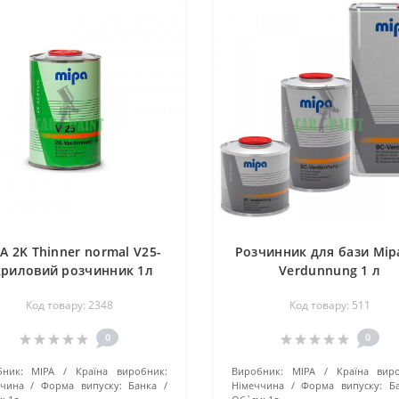
A 2K Thinner normal V25-
Розчинник для бази Mip
криловий розчинник 1л
Verdunnung 1 л
Код товару: 2348
Код товару: 511
0
0
ник:
MIPA
Країна виробник:
Виробник:
MIPA
Країна вир
ччина
Форма випуску:
Банка
Німеччина
Форма випуску:
Б