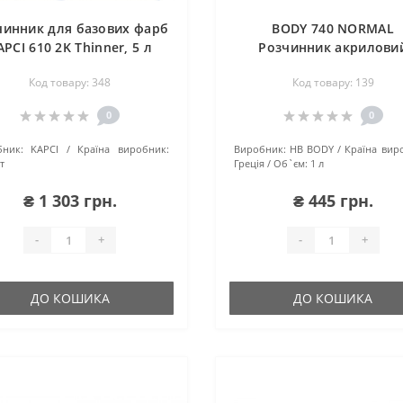
чинник для базових фарб
BODY 740 NORMAL
APCI 610 2K Thinner, 5 л
Розчинник акрилови
стандартний, обсяг 1
Код товару: 348
Код товару: 139
0
0
ник:
KAPCI
Країна виробник:
Виробник:
HB BODY
Країна вир
т
Греція
Об`єм:
1 л
₴ 1 303 грн.
₴ 445 грн.
-
+
-
+
ДО КОШИКА
ДО КОШИКА