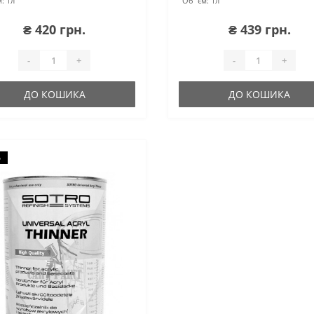
:
1л
Об`єм:
1л
₴ 420 грн.
₴ 439 грн.
-
+
-
+
ДО КОШИКА
ДО КОШИКА
о