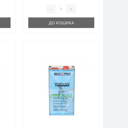
-
+
ДО КОШИКА