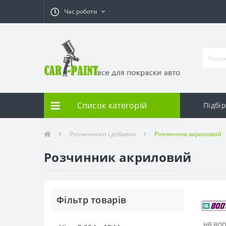
Час роботи
Список категорій
Підбі
Розчинники і добавки
Розчинник акриловий
Розчинник акриловий
Фільтр товарів
HB BO