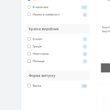
В наличии
11
Немає в наявності
2
Вироб
Країна виробник
вироб
Єгипет
1
Греція
1
Німеччина
3
Польща
7
Форма випуску
Банка
10