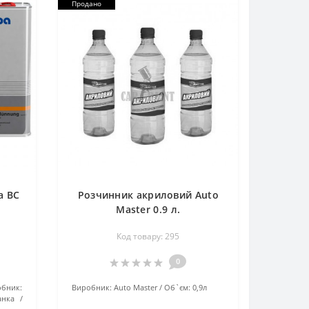
Продано
a BC
Розчинник акриловий Auto
Master 0.9 л.
Код товару: 295
0
обник:
Виробник:
Auto Master
Об`єм:
0,9л
анка