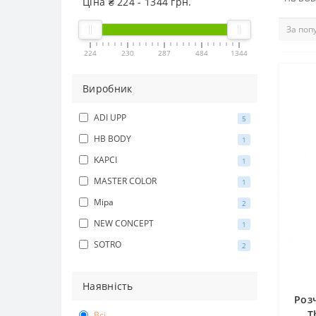
Ціна ₴
224
-
1344
грн.
224
230
287
484
1344
Виробник
ADI UPP
5
HB BODY
1
KAPCI
1
MASTER COLOR
1
Mipa
2
NEW CONCEPT
1
SOTRO
2
Наявність
Роз
T
Всі