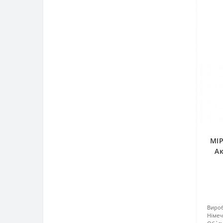
MIP
А
Вироб
Німе