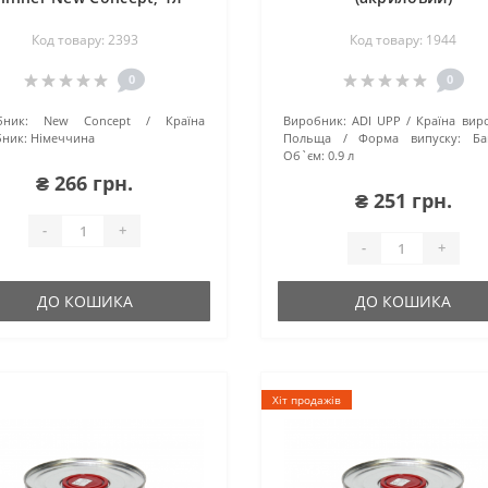
Код товару: 2393
Код товару: 1944
0
0
ник:
New Concept
Країна
Виробник:
ADI UPP
Країна вир
ник:
Німеччина
Польща
Форма випуску:
Ба
Об`єм:
0.9 л
₴ 266 грн.
₴ 251 грн.
-
+
-
+
ДО КОШИКА
ДО КОШИКА
Хіт продажів