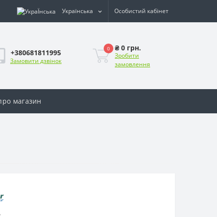
Українська
Особистий кабінет
₴ 0 грн.
0
+380681811995
Зробити
Замовити дзвінок
замовлення
 про магазин
R