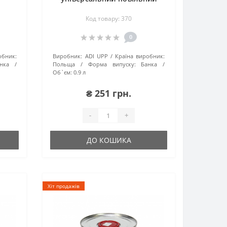
Код товару: 370
0
обник:
Виробник:
ADI UPP
Країна виробник:
нка
Польща
Форма випуску:
Банка
Об`єм:
0.9 л
₴ 251 грн.
-
+
ДО КОШИКА
Хіт продажів