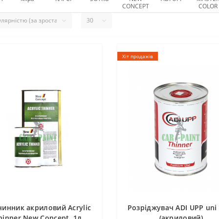
CONCEPT
COLOR
Хіт продажів
чинник акриловий Acrylic
Розріджувач ADI UPP uni 
hinner New Concept, 1л
(акриловий)