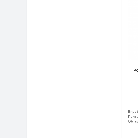
Р
Вироб
Поль
Об`єм