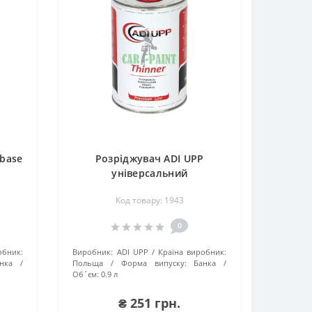
 base
Розріджувач ADI UPP
універсальний
Код товару: 1943
0
обник:
Виробник:
ADI UPP
Країна виробник:
нка
Польща
Форма випуску:
Банка
Об`єм:
0.9 л
₴ 251 грн.