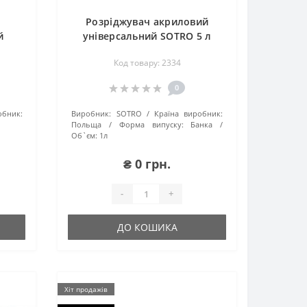
Розріджувач акриловий
й
універсальний SOTRO 5 л
л
Код товару: 2334
0
обник:
Виробник:
SOTRO
Країна виробник:
Польща
Форма випуску:
Банка
Об`єм:
1л
₴ 0 грн.
-
+
ДО КОШИКА
Хіт продажів