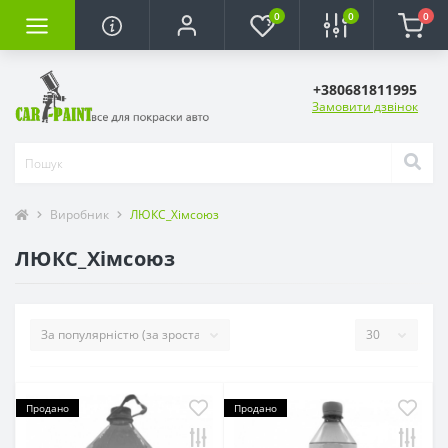
0
0
0
+380681811995
Замовити дзвінок
Виробник
ЛЮКС_Хімсоюз
ЛЮКС_Хімсоюз
Продано
Продано