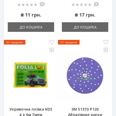
0
0
₴ 11 грн.
₴ 17 грн.
ДО КОШИКА
ДО КОШИКА
Хіт продажів
Хіт продажів
Укривочна плівка KDS
3М 51370 P120
4 х 6м 7мкм
Абразівние диски