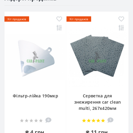
Хіт продажів
Хіт продажів
Фільтр-лійка 190мкр
Серветка для
знежирення car clean
multi, 267х420мм
0
1
₴ 4 грн.
₴ 11 грн.