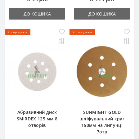
ДО КОШИКА
ДО КОШИКА
Хіт продажів
Хіт продажів
Абразивний диск
SUNMIGHT GOLD
SMIRDEX 125 мм 8
шліфувальний круг
отворів
150мм на липучці
7отв