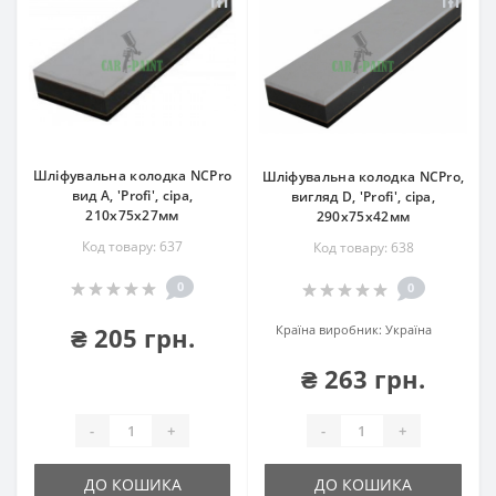
Шліфувальна колодка NCPro
Шліфувальна колодка NCPro,
вид А, 'Profi', сіра,
вигляд D, 'Profi', сіра,
210х75х27мм
290х75х42мм
Код товару: 637
Код товару: 638
0
0
₴ 205 грн.
Країна виробник:
Україна
₴ 263 грн.
-
+
-
+
ДО КОШИКА
ДО КОШИКА