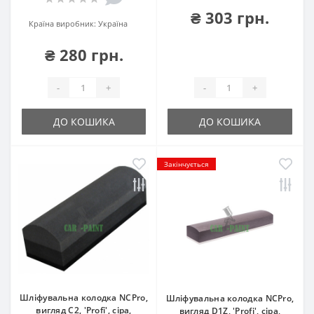
₴ 303 грн.
Країна виробник:
Україна
₴ 280 грн.
-
+
-
+
ДО КОШИКА
ДО КОШИКА
Закінчується
Шліфувальна колодка NCPro,
Шліфувальна колодка NCPro,
вигляд C2, 'Profi', сіра,
вигляд D1Z, 'Profi', сіра,