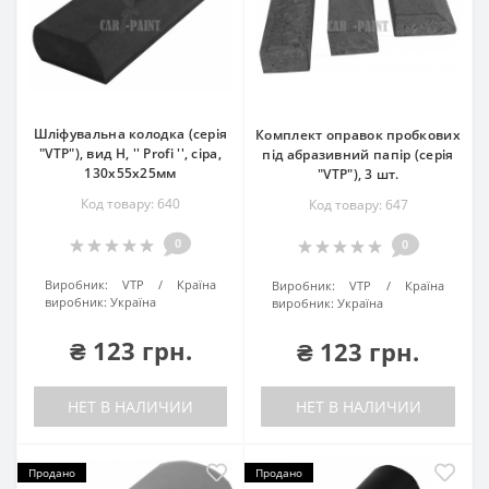
Шліфувальна колодка (серія
Комплект оправок пробкових
"VTP"), вид H, '' Profi '', сіра,
під абразивний папір (серія
130x55x25мм
"VTP"), 3 шт.
Код товару: 640
Код товару: 647
0
0
Виробник:
VTP
Країна
Виробник:
VTP
Країна
виробник:
Україна
виробник:
Україна
₴ 123 грн.
₴ 123 грн.
НЕТ В НАЛИЧИИ
НЕТ В НАЛИЧИИ
Продано
Продано