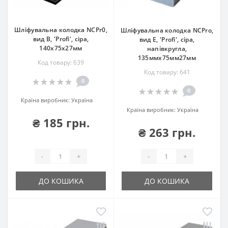
Шліфувальна колодка NCPr0,
Шліфувальна колодка NCPro,
вид B, 'Profi', сіра,
вид E, 'Profi', сіра,
140х75х27мм
напівкругла,
135ммx75мм27мм
Код товару: 639
Код товару: 641
0
0
Країна виробник:
Україна
Країна виробник:
Україна
₴ 185 грн.
₴ 263 грн.
-
+
-
+
ДО КОШИКА
ДО КОШИКА