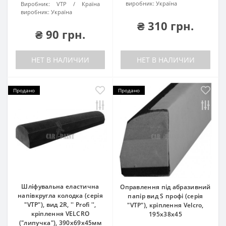
виробник:
Україна
Виробник:
VTP
Країна
виробник:
Україна
₴ 310 грн.
₴ 90 грн.
НЕТ В НАЛИЧИИ
НЕТ В НАЛИЧИИ
Продано
Продано
Шліфувальна еластична
Оправлення під абразивний
напівкругла колодка (серія
папір вид S профі (серія
"VTP"), вид 2R, '' Profi '',
"VTP"), кріплення Velcro,
кріплення VELCRO
195х38х45
("липучка"), 390х69х45мм