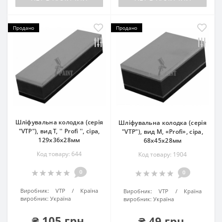
Продано
Продано
Шліфувальна колодка (серія
Шліфувальна колодка (серія
"VTP"), вид T, '' Profi '', сіра,
"VTP"), вид M, «Profi», сіра,
129х36х28мм
68х45x28мм
Код товару: 644
Код товару: 1904
0
0
Виробник:
VTP
Країна
Виробник:
VTP
Країна
виробник:
Україна
виробник:
Україна
₴ 105 грн.
₴ 49 грн.