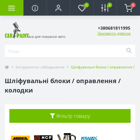
0
0
0
+380681811995
Замовити дзвінок
Інструменти і обладнання
Шліфувальні блоки / оправлення / к
Шліфувальні блоки / оправлення /
колодки
Фільтр товару