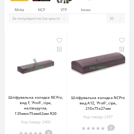
Mirka
NCP
VTP
kovax
Шліфувальна колодка NCPro,
Шліфувальна колодка NCPro
вид F, 'Profi', сіра,
вид А1Z, 'Profi', сіра,
напівкругла,
210х75х27мм
135ммx75мм42мм R20
Код товару: 2397
Код товару: 2400
0
0