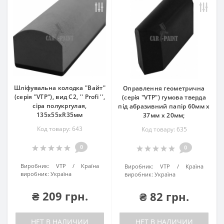
Шліфувальна колодка "Вайт"
Оправлення геометрична
(серія "VTP"), вид С2, '' Profi '',
(серія "VTP") гумова тверда
сіра полукргулая,
під абразивний папір 60мм х
135х55хR35мм
37мм х 20мм;
Код товару: 643
Код товару: 635
0
0
Виробник:
VTP
Країна
Виробник:
VTP
Країна
виробник:
Україна
виробник:
Україна
₴ 209 грн.
₴ 82 грн.
НЕТ В НАЛИЧИИ
НЕТ В НАЛИЧИИ