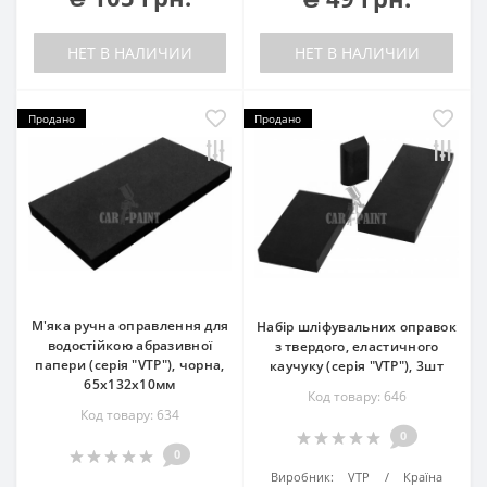
НЕТ В НАЛИЧИИ
НЕТ В НАЛИЧИИ
Продано
Продано
М'яка ручна оправлення для
Набір шліфувальних оправок
водостійкою абразивної
з твердого, еластичного
папери (серія "VTP"), чорна,
каучуку (серія "VTP"), 3шт
65х132х10мм
Код товару: 646
Код товару: 634
0
0
Виробник:
VTP
Країна