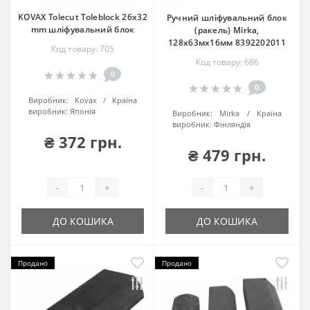
KOVAX Tolecut Toleblock 26x32
Ручний шліфувальний блок
mm шліфувальний блок
(ракель) Mirka,
128х63мх16мм 8392202011
Код товару: 705
Код товару: 686
0
0
Виробник:
Kovax
Країна
виробник:
Японія
Виробник:
Mirka
Країна
виробник:
Фінляндія
₴ 372 грн.
₴ 479 грн.
-
+
-
+
ДО КОШИКА
ДО КОШИКА
Продано
Продано