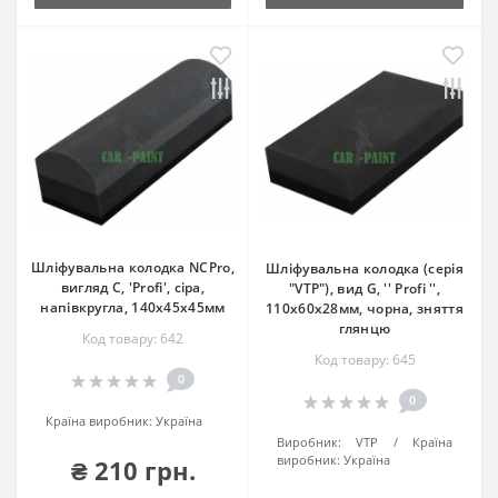
Шліфувальна колодка NCPro,
Шліфувальна колодка (серія
вигляд C, 'Profi', сіра,
"VTP"), вид G, '' Profi '',
напівкругла, 140х45х45мм
110х60х28мм, чорна, зняття
глянцю
Код товару: 642
Код товару: 645
0
0
Країна виробник:
Україна
Виробник:
VTP
Країна
виробник:
Україна
₴ 210 грн.