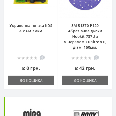
Укривочна плівка KDS
3М 51370 P120
4 х 6м 7мкм
Абразівние диски
Hookit 737U з
мінералом Cubitron II,
діам. 150мм,
0
0
₴ 0 грн.
₴ 42 грн.
ДО КОШИКА
ДО КОШИКА