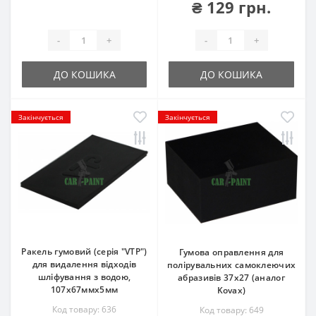
₴ 129 грн.
-
+
-
+
ДО КОШИКА
ДО КОШИКА
Закінчується
Закінчується
Ракель гумовий (серія "VTP")
Гумова оправлення для
для видалення відходів
полірувальних самоклеючих
шліфування з водою,
абразивів 37х27 (аналог
107х67ммх5мм
Kovax)
Код товару: 636
Код товару: 649