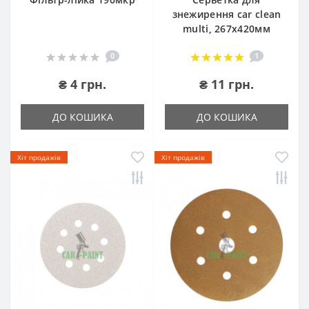
знежирення car clean
multi, 267х420мм
0
1
₴ 4 грн.
₴ 11 грн.
ДО КОШИКА
ДО КОШИКА
Хіт продажів
Хіт продажів