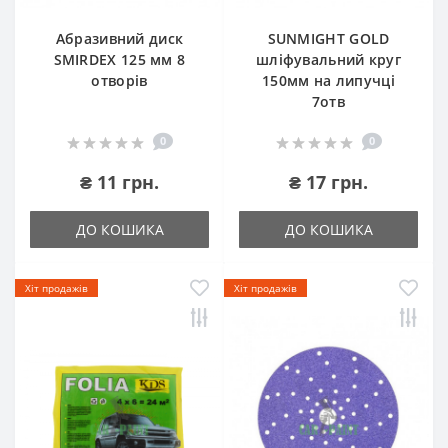
Абразивний диск
SUNMIGHT GOLD
SMIRDEX 125 мм 8
шліфувальний круг
отворів
150мм на липучці
7отв
0
0
₴ 11 грн.
₴ 17 грн.
ДО КОШИКА
ДО КОШИКА
Хіт продажів
Хіт продажів