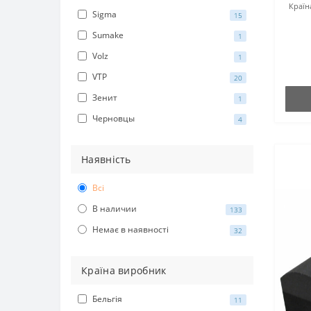
Країн
Sigma
15
Sumake
1
Volz
1
VTP
20
Зенит
1
Черновцы
4
Наявність
Всі
В наличии
133
Немає в наявності
32
Країна виробник
Бельгія
11