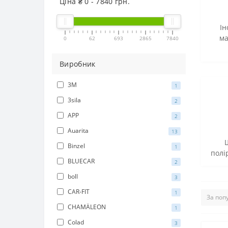
Ціна ₴
0
-
7840
грн.
Ін
ма
0
62
693
2865
7840
Виробник
3M
1
3sila
2
APP
2
Auarita
13
Binzel
1
полі
BLUЕCAR
2
boll
3
CAR-FIT
1
CHAMÄLEON
1
Colad
3