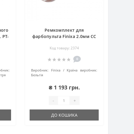
ного
Ремкомплект для
 PT-
фарбопульта Finixa 2.0мм СС
500 SPG 500K
Код товару: 2374
0
обник:
Виробник:
Finixa
Країна виробник:
ітря
Бельгія
₴ 1 193 грн.
-
+
ДО КОШИКА