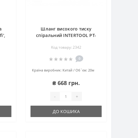
а
Шланг високого тиску
i',
спіральний INTERTOOL PT-
1709
Код товару: 2342
0
Країна виробник:
Китай
Об`єм:
20м
₴ 668 грн.
-
+
ДО КОШИКА