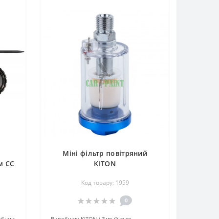
Міні фільтр повітряний
м СС
KITON
Код товару: 1959
0
обник:
Виробник:
KITON
Тип:
Фільтр