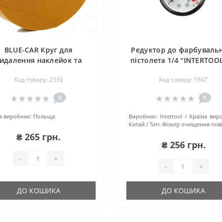
BLUE-CAR Круг для
Редуктор до фарбуваль
идалення наклейок та
пістолета 1/4 "INTERTOOL
стрічок двосторонніх
1422
Код товару: 2339
Код товару: 1947
0
0
а виробник:
Польща
Виробник:
Intertool
Країна вир
Китай
Тип:
Фільтр очищення пов
₴ 265 грн.
₴ 256 грн.
-
+
-
+
ДО КОШИКА
ДО КОШИКА