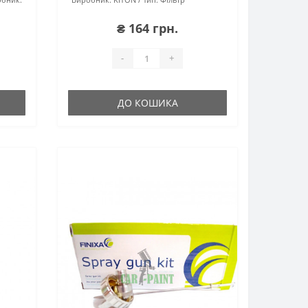
₴ 164 грн.
-
+
ДО КОШИКА