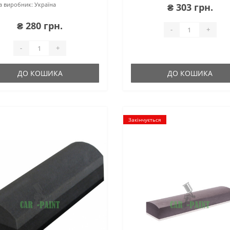
а виробник:
Україна
₴ 303 грн.
₴ 280 грн.
-
+
-
+
ДО КОШИКА
ДО КОШИКА
Закінчується