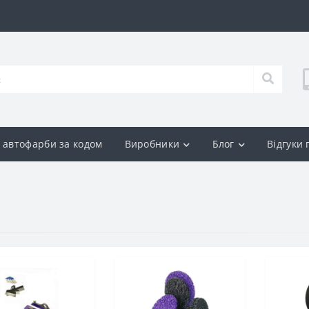
р автофарби за кодом
Виробники
Блог
Відгуки