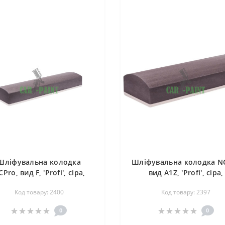
Шліфувальна колодка
Шліфувальна колодка N
Pro, вид F, 'Profi', сіра,
вид А1Z, 'Profi', сіра,
напівкругла,
210х75х27мм
Код товару: 2400
Код товару: 2397
135ммx75мм42мм R20
0
0