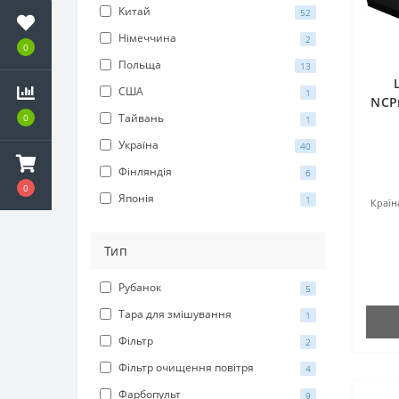
Китай
52
Німеччина
2
0
Польща
13
США
1
NCPr
Тайвань
0
на
1
Україна
40
Фінляндія
6
0
Японія
1
Країн
Тип
Рубанок
5
Тара для змішування
1
Фільтр
2
Фільтр очищення повітря
4
Фарбопульт
9