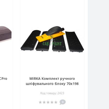
CPro
MIRKA Комплект ручного
шліфувального блоку 70x198
40 отв (8391520111)
Код товару: 2423
0