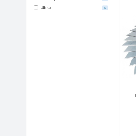
Щітки
6