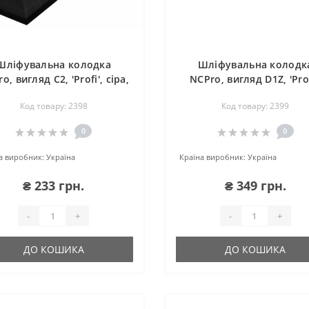
Шліфувальна колодка
Шліфувальна колодк
o, вигляд C2, 'Profi', сіра,
NCPro, вигляд D1Z, 'Prof
півкругла, 135х54х45мм
сіра, 290х75х27мм
Код товару: 2398
Код товару: 2399
0
0
а виробник:
Україна
Країна виробник:
Україна
₴ 233 грн.
₴ 349 грн.
-
+
-
+
ДО КОШИКА
ДО КОШИКА