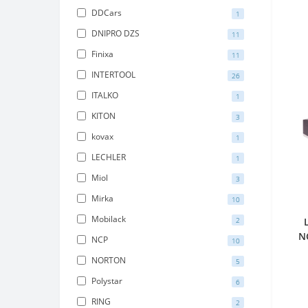
DDCars
1
DNIPRO DZS
11
Finixa
11
INTERTOOL
26
ITALKO
1
KITON
3
kovax
1
LECHLER
1
Miol
3
Mirka
10
Mobilack
2
NC
NCP
10
NORTON
5
Polystar
6
RING
2