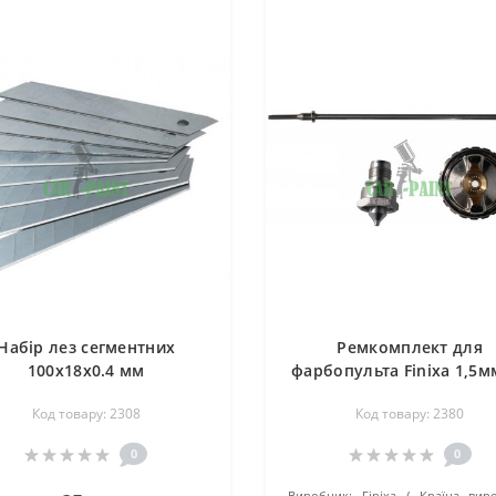
Набір лез сегментних
Ремкомплект для
100х18х0.4 мм
фарбопульта Finixa 1,5м
500 SPG 500K
Код товару: 2308
Код товару: 2380
0
0
Виробник:
Finixa
Країна вир