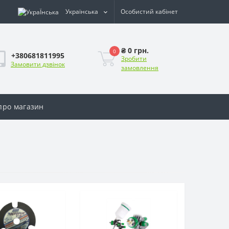
Українська
Особистий кабінет
₴ 0 грн.
0
+380681811995
Зробити
Замовити дзвінок
замовлення
 про магазин