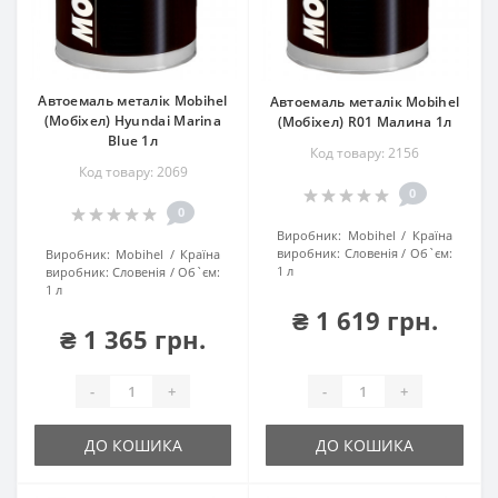
Автоемаль металік Mobihel
Автоемаль металік Mobihel
(Мобіхел) Hyundai Marina
(Мобіхел) R01 Малина 1л
Blue 1л
Код товару: 2156
Код товару: 2069
0
0
Виробник:
Mobihel
Країна
виробник:
Словенія
Об`єм:
Виробник:
Mobihel
Країна
1 л
виробник:
Словенія
Об`єм:
1 л
₴ 1 619 грн.
₴ 1 365 грн.
-
+
-
+
ДО КОШИКА
ДО КОШИКА