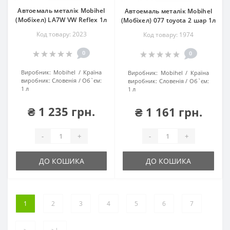
Автоемаль металік Mobihel
Автоемаль металік Mobihel
(Мобіхел) LA7W VW Reflex 1л
(Мобіхел) 077 toyota 2 шар 1л
Код товару: 2023
Код товару: 1974
0
0
Виробник:
Mobihel
Країна
Виробник:
Mobihel
Країна
виробник:
Словенія
Об`єм:
виробник:
Словенія
Об`єм:
1 л
1 л
₴ 1 235 грн.
₴ 1 161 грн.
-
+
-
+
ДО КОШИКА
ДО КОШИКА
1
2
3
4
5
6
7