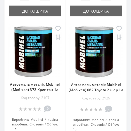
ДО КОШИКА
ДО КОШИКА
Автоемаль металік Mobihel
Автоемаль металік Mobihel
(Мобіхел) 372 Криптон 1л
(Мобіхел) 062 Toyota 2 шар 1л
Код товару: 2107
Код товару: 2129
0
0
Виробник:
Mobihel
Країна
Виробник:
Mobihel
Країна
виробник:
Словенія
Об`єм:
виробник:
Словенія
Об`єм:
1 л
1 л