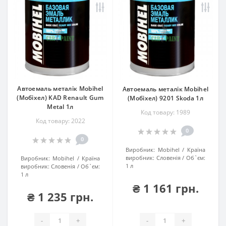
Автоемаль металік Mobihel
Автоемаль металік Mobihel
(Мобіхел) KAD Renault Gum
(Мобіхел) 9201 Skoda 1л
Metal 1л
Код товару: 1989
Код товару: 2022
0
0
Виробник:
Mobihel
Країна
виробник:
Словенія
Об`єм:
Виробник:
Mobihel
Країна
1 л
виробник:
Словенія
Об`єм:
1 л
₴ 1 161 грн.
₴ 1 235 грн.
-
+
-
+