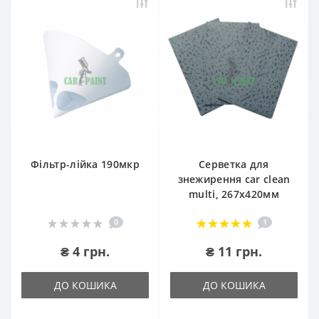
Фільтр-лійка 190мкр
Серветка для
знежирення car clean
multi, 267х420мм
0
1
₴ 4 грн.
₴ 11 грн.
ДО КОШИКА
ДО КОШИКА