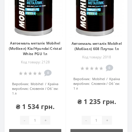
Автоемаль металік Mobihel
Автоемаль металік Mobihel
(Мобіхел) Kia/Hyundai Cristal
(Мобіхел) 608 Плутон 1л
White PGU 1л
Код товару: 2018
Код товару: 2128
0
0
Виробник:
Mobihel
Країна
виробник:
Словенія
Об`єм:
Виробник:
Mobihel
Країна
1 л
виробник:
Словенія
Об`єм:
1 л
₴ 1 235 грн.
₴ 1 534 грн.
-
+
-
+