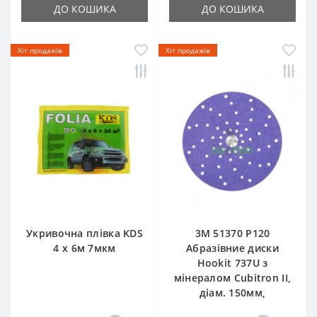
ДО КОШИКА
ДО КОШИКА
Хіт продажів
Хіт продажів
Укривочна плівка KDS
3М 51370 P120
4 х 6м 7мкм
Абразівние диски
Hookit 737U з
мінералом Cubitron II,
діам. 150мм,