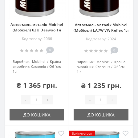
Автоемаль металік Mobihel
Автоемаль металік Mobihel
(Мобіхел) 62U Daewoo 1л
(Мобіхел) LA7W VW Reflex 1л
Код товару: 2066
Код товару: 2024
0
0
Виробник:
Mobihel
Країна
Виробник:
Mobihel
Країна
виробник:
Словенія
Об`єм:
виробник:
Словенія
Об`єм:
1 л
1 л
₴ 1 365 грн.
₴ 1 235 грн.
-
+
-
+
ДО КОШИКА
ДО КОШИКА
Закінчується