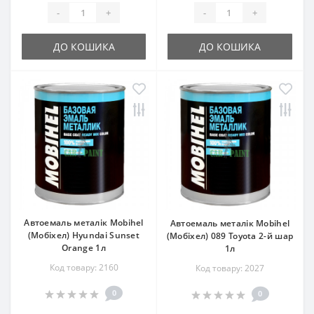
-
+
-
+
ДО КОШИКА
ДО КОШИКА
Автоемаль металік Mobihel
Автоемаль металік Mobihel
(Мобіхел) Hyundai Sunset
(Мобіхел) 089 Toyota 2-й шар
Orange 1л
1л
Код товару: 2160
Код товару: 2027
0
0