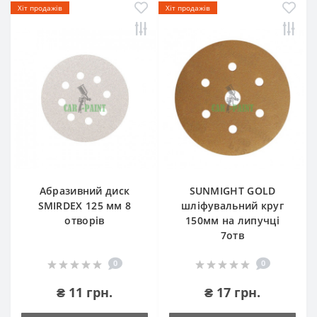
Хіт продажів
Хіт продажів
Абразивний диск
SUNMIGHT GOLD
SMIRDEX 125 мм 8
шліфувальний круг
отворів
150мм на липучці
7отв
0
0
₴ 11 грн.
₴ 17 грн.