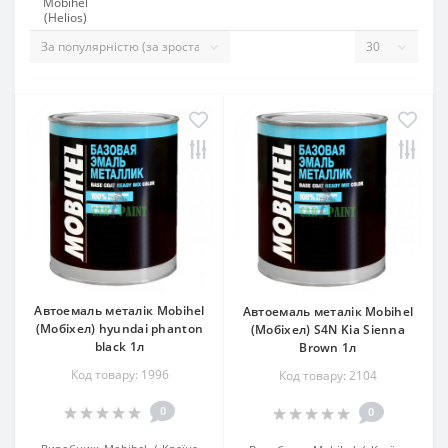
Mobihel
(Helios)
Автоемаль металік Mobihel
Автоемаль металік Mobihel
(Мобіхел) hyundai phanton
(Мобіхел) S4N Kia Sienna
black 1л
Brown 1л
Код товару: 1996
Код товару: 2104
0
0