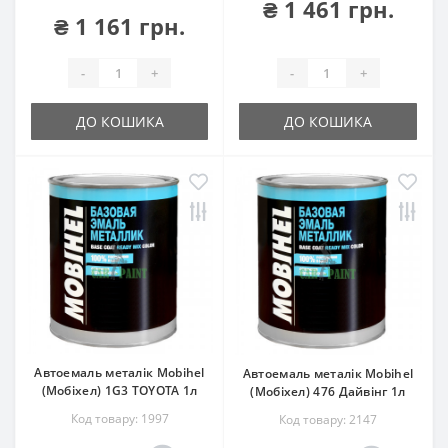
₴ 1 461 грн.
₴ 1 161 грн.
-
+
-
+
ДО КОШИКА
ДО КОШИКА
Автоемаль металік Mobihel
Автоемаль металік Mobihel
(Мобіхел) 1G3 TOYOTA 1л
(Мобіхел) 476 Дайвінг 1л
Код товару: 1997
Код товару: 2147