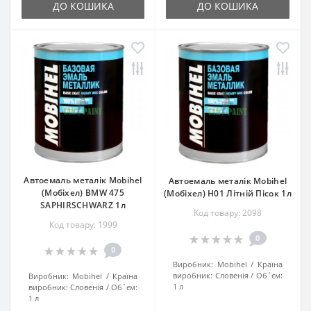
ДО КОШИКА
ДО КОШИКА
Автоемаль металік Mobihel
Автоемаль металік Mobihel
(Мобіхел) BMW 475
(Мобіхел) H01 Літній Пісок 1л
SAPHIRSCHWARZ 1л
Код товару: 2098
Код товару: 1999
0
0
Виробник:
Mobihel
Країна
виробник:
Словенія
Об`єм:
Виробник:
Mobihel
Країна
1 л
виробник:
Словенія
Об`єм:
1 л