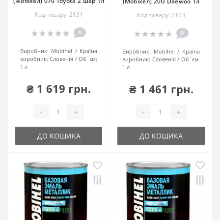
(Мобіхел) 070 Toyota 2 шар 1л
(Мобіхел) 20U Daewoo 1л
Код товару: 2131
Код товару: 2103
0
0
Виробник:
Mobihel
Країна
Виробник:
Mobihel
Країна
виробник:
Словенія
Об`єм:
виробник:
Словенія
Об`єм:
1 л
1 л
₴ 1 619 грн.
₴ 1 461 грн.
-
+
-
+
ДО КОШИКА
ДО КОШИКА