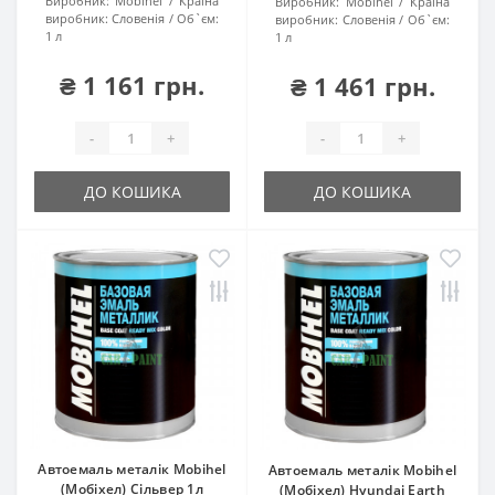
Виробник:
Mobihel
Країна
Виробник:
Mobihel
Країна
виробник:
Словенія
Об`єм:
виробник:
Словенія
Об`єм:
1 л
1 л
₴ 1 161 грн.
₴ 1 461 грн.
-
+
-
+
ДО КОШИКА
ДО КОШИКА
Автоемаль металік Mobihel
Автоемаль металік Mobihel
(Мобіхел) Сільвер 1л
(Мобіхел) Hyundai Earth