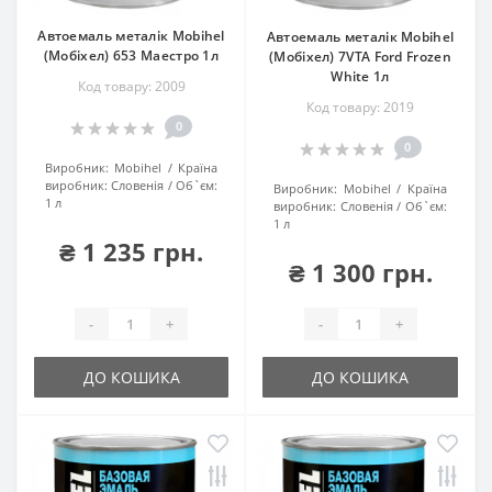
Автоемаль металік Mobihel
Автоемаль металік Mobihel
(Мобіхел) 653 Маестро 1л
(Мобіхел) 7VTA Ford Frozen
White 1л
Код товару: 2009
Код товару: 2019
0
0
Виробник:
Mobihel
Країна
виробник:
Словенія
Об`єм:
Виробник:
Mobihel
Країна
1 л
виробник:
Словенія
Об`єм:
1 л
₴ 1 235 грн.
₴ 1 300 грн.
-
+
-
+
ДО КОШИКА
ДО КОШИКА