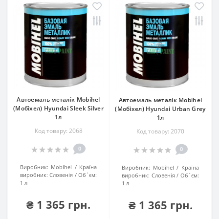
Автоемаль металік Mobihel
Автоемаль металік Mobihel
(Мобіхел) Hyundai Sleek Silver
(Мобіхел) Hyundai Urban Grey
1л
1л
Код товару: 2068
Код товару: 2070
0
0
Виробник:
Mobihel
Країна
Виробник:
Mobihel
Країна
виробник:
Словенія
Об`єм:
виробник:
Словенія
Об`єм:
1 л
1 л
₴ 1 365 грн.
₴ 1 365 грн.