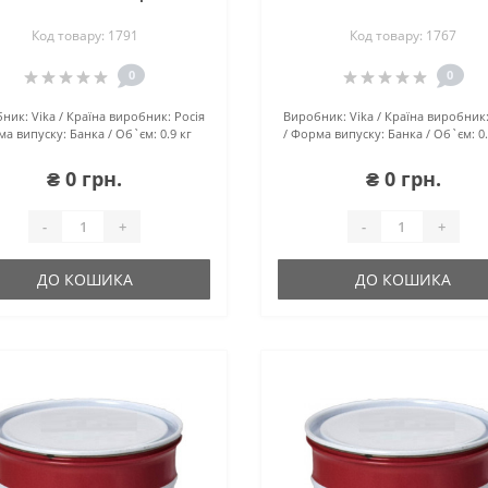
(35U)
Код товару: 1791
Код товару: 1767
0
0
ник:
Vika
Країна виробник:
Росія
Виробник:
Vika
Країна виробник
а випуску:
Банка
Об`єм:
0.9 кг
Форма випуску:
Банка
Об`єм:
0
₴ 0 грн.
₴ 0 грн.
-
+
-
+
ДО КОШИКА
ДО КОШИКА