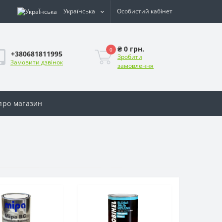
Українська
Особистий кабінет
₴ 0 грн.
0
+380681811995
Зробити
Замовити дзвінок
замовлення
 про магазин