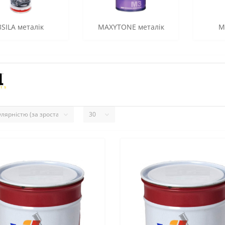
3SILA металік
MAXYTONE металік
M