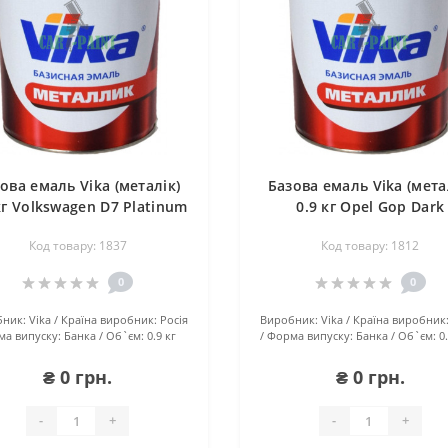
ова емаль Vika (металік)
Базова емаль Vika (мета
кг Volkswagen D7 Platinum
0.9 кг Opel Gop Dark
Grey
Mahagony
Код товару: 1837
Код товару: 1812
0
0
ник:
Vika
Країна виробник:
Росія
Виробник:
Vika
Країна виробник
а випуску:
Банка
Об`єм:
0.9 кг
Форма випуску:
Банка
Об`єм:
0
₴ 0 грн.
₴ 0 грн.
-
+
-
+