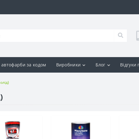
р автофарби за кодом
Виробники
Блог
Відгуки
олід)
)