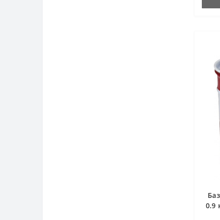
Баз
0.9