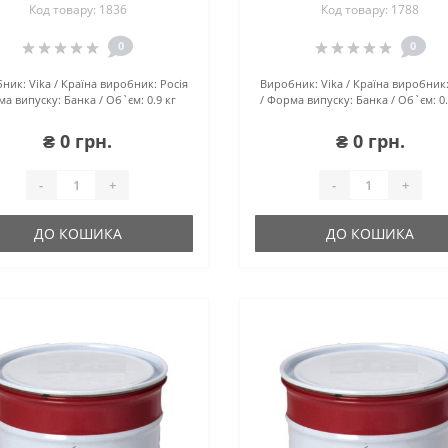
Код товару: 1836
Код товару: 1788
0
0
ник:
Vika
Країна виробник:
Росія
Виробник:
Vika
Країна виробник
а випуску:
Банка
Об`єм:
0.9 кг
Форма випуску:
Банка
Об`єм:
0
₴ 0 грн.
₴ 0 грн.
-
+
-
+
ДО КОШИКА
ДО КОШИКА