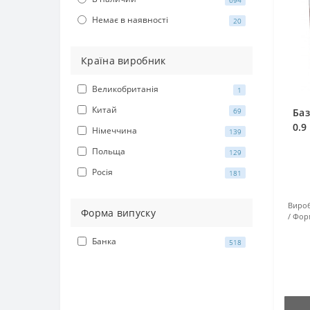
694
Немає в наявності
20
Країна виробник
Великобританія
1
Китай
Баз
69
0.9
Німеччина
139
Польща
129
Росія
181
Вироб
Форма випуску
Форм
Банка
518