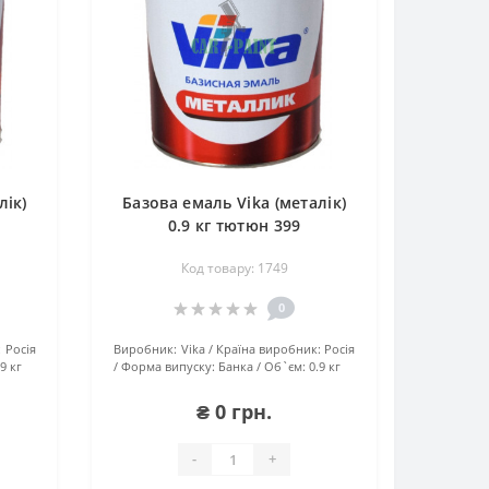
лік)
Базова емаль Vika (металік)
0.9 кг тютюн 399
Код товару: 1749
0
:
Росія
Виробник:
Vika
Країна виробник:
Росія
.9 кг
Форма випуску:
Банка
Об`єм:
0.9 кг
₴ 0 грн.
-
+