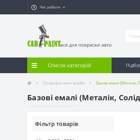
Час роботи
Список категорій
Підбі
Готові фасовані фарби
Базові емалі (Металік, С
Базові емалі (Металік, Солід
Фільтр товарів