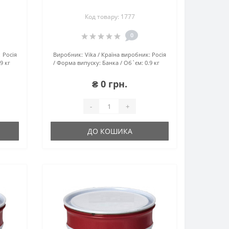
04T
Код товару: 1777
0
:
Росія
Виробник:
Vika
Країна виробник:
Росія
.9 кг
Форма випуску:
Банка
Об`єм:
0.9 кг
₴ 0 грн.
-
+
ДО КОШИКА