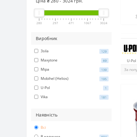
Ціна ₴
280
-
3024
грн.
280
297
471
1067
3024
Виробник
3sila
129
Maxytone
69
U-Pol
Mipa
139
Mobihel (Helios)
195
U-Pol
1
Vika
181
Наявність
Всі
В наличии