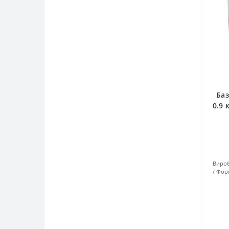
Баз
0.9 
Вироб
Форм