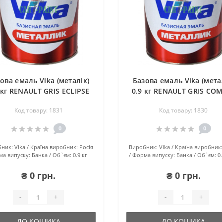
ова емаль Vika (металік)
Базова емаль Vika (мета
 кг RENAULT GRIS ECLIPSE
0.9 кг RENAULT GRIS CO
Код товару: 1831
Код товару: 1830
0
0
ник:
Vika
Країна виробник:
Росія
Виробник:
Vika
Країна виробник
а випуску:
Банка
Об`єм:
0.9 кг
Форма випуску:
Банка
Об`єм:
0
₴ 0 грн.
₴ 0 грн.
-
+
-
+
ДО КОШИКА
ДО КОШИКА