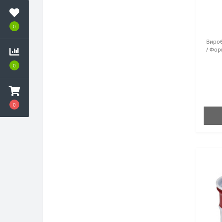
0
Вироб
Форм
0
0