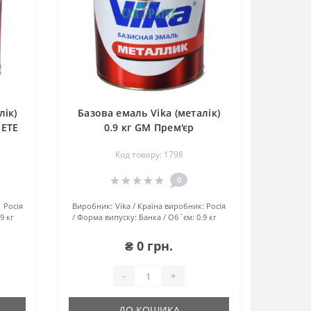
лік)
Базова емаль Vika (металік)
METE
0.9 кг GM Прем'єр
Код товару: 1798
0
:
Росія
Виробник:
Vika
Країна виробник:
Росія
.9 кг
Форма випуску:
Банка
Об`єм:
0.9 кг
₴ 0 грн.
-
+
ДО КОШИКА