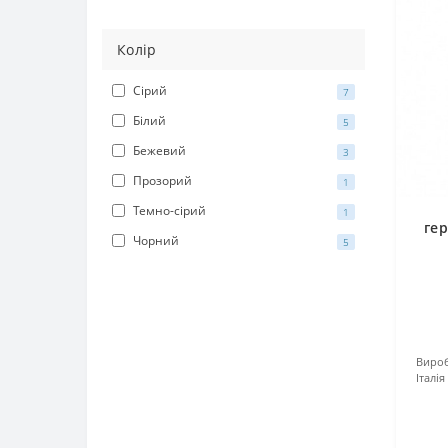
Колір
Cірий
7
Білий
5
Бежевий
3
Прозорий
1
Темно-сірий
1
ге
Чорний
5
Вироб
Італія