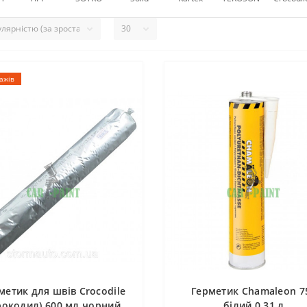
ажів
метик для швів Crocodile
Герметик Chamaleon 7
рокодил) 600 мл чорний
білий 0.31 л