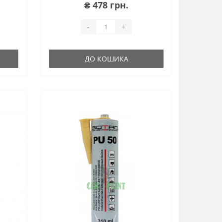
₴ 478 грн.
-
+
ДО КОШИКА