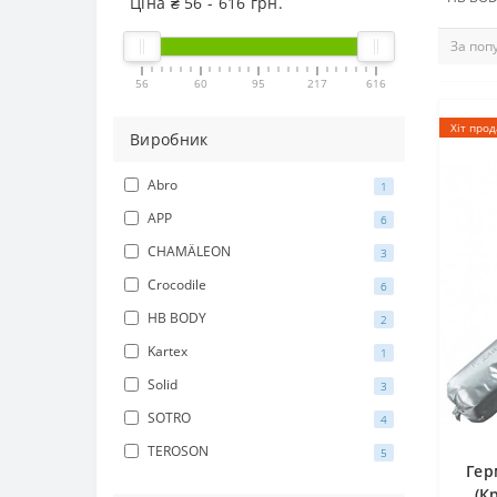
Ціна ₴
56
-
616
грн.
56
60
95
217
616
Хіт прод
Виробник
Abro
1
APP
6
CHAMÄLEON
3
Crocodile
6
HB BODY
2
Kartex
1
Solid
3
SOTRO
4
TEROSON
5
Гер
(К