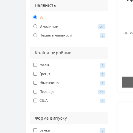
Наявність
Всі
В наличии
29
Об`єм
Немає в наявності
2
Країна виробник
Італія
1
Греція
2
Німеччина
5
Польща
15
США
1
Форма випуску
Банка
2