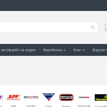
р автофарби за кодом
Виробники
Блог
Відгуки
DY
APP
SOTRO
Solid
Kartex
TEROSON
Crocodil