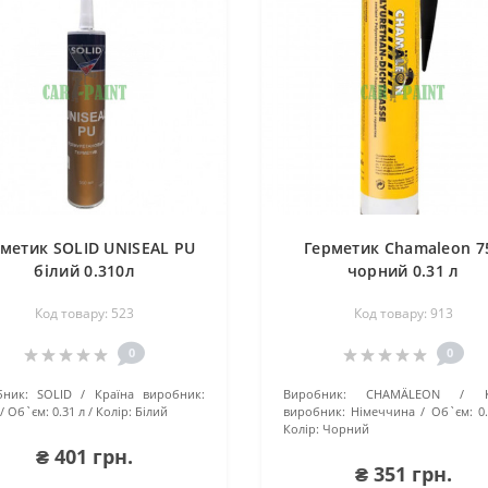
рметик SOLID UNISEAL РU
Герметик Chamaleon 7
білий 0.310л
чорний 0.31 л
Код товару: 523
Код товару: 913
0
0
ник:
SOLID
Країна виробник:
Виробник:
CHAMÄLEON
Об`єм:
0.31 л
Колір:
Білий
виробник:
Німеччина
Об`єм:
0
Колір:
Чорний
₴ 401 грн.
₴ 351 грн.