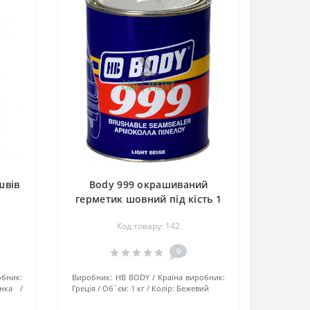
швів
Body 999 окрашиваний
герметик шовний під кість 1
кг
Код товару: 142
0
обник:
Виробник:
HB BODY
Країна виробник:
нка
Греція
Об`єм:
1 кг
Колір:
Бежевий