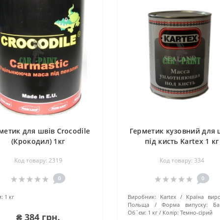
метик для швів Crocodile
Герметик кузовний для 
(Крокодил) 1кг
під кисть Kartex 1 кг
Код товару: 2319
Код товару: 334
0
0
:
1 кг
Виробник:
Kartex
Країна вир
Польща
Форма випуску:
Ба
Об`єм:
1 кг
Колір:
Темно-сірий
₴ 384 грн.