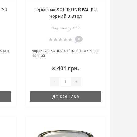
 РU
герметик SOLID UNISEAL РU
чорний 0.310л
Код товару: 522
0
Колір:
Виробник:
SOLID
Об`єм:
0.31 л
Колір:
Чорний
₴ 401 грн.
-
+
ДО КОШИКА