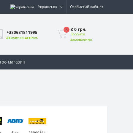
Українська
Особистий кабінет
₴ 0 грн.
0
+380681811995
Зробити
Замовити дзвінок
замовлення
 про магазин
e
Abro
CHAMÄLE