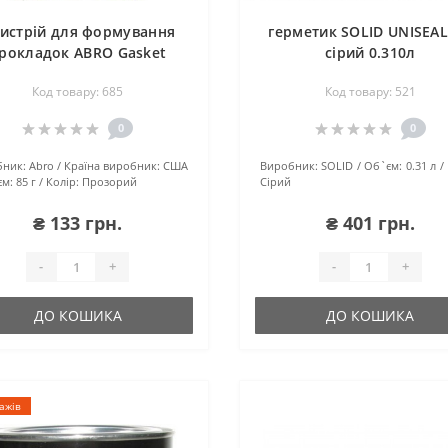
истрій для формування
герметик SOLID UNISEAL
рокладок ABRO Gasket
сірий 0.310л
Maker (USA) прозорий
Код товару: 685
Код товару: 521
0
0
ник:
Abro
Країна виробник:
США
Виробник:
SOLID
Об`єм:
0.31 л
м:
85 г
Колір:
Прозорий
Сірий
₴ 133 грн.
₴ 401 грн.
-
+
-
+
ДО КОШИКА
ДО КОШИКА
ажів