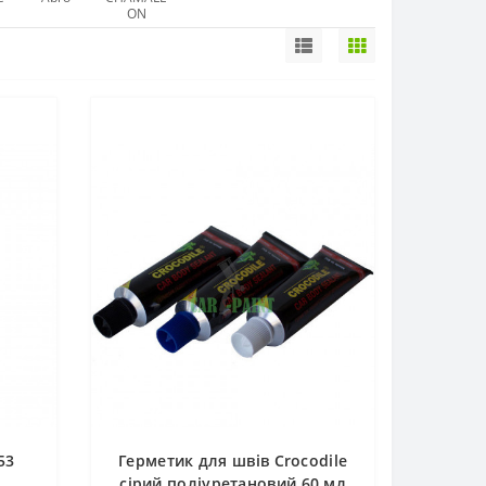
ON
53
Герметик для швів Crocodile
сірий поліуретановий 60 мл