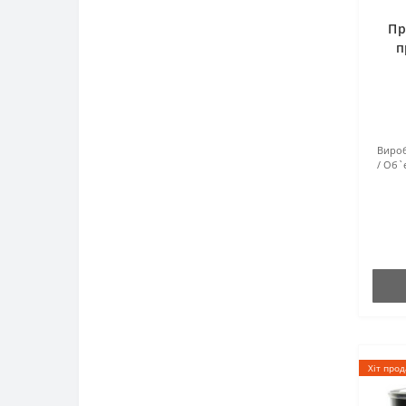
Пр
п
Вироб
Об`є
Хіт прод