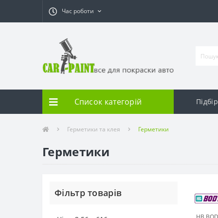
Час роботи
Список категорій
Підбі
Герметики та клея
Герметики
Герметики
Фільтр товарів
HB BO