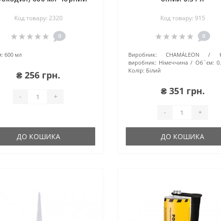
Код товару: 2320
Код товару: 915
0
0
:
600 мл
Виробник:
CHAMÄLEON
виробник:
Німеччина
Об`єм:
0
Колір:
Білий
₴ 256 грн.
₴ 351 грн.
-
+
-
+
ДО КОШИКА
ДО КОШИКА