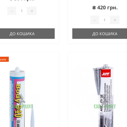
₴ 420 грн.
-
+
-
+
ДО КОШИКА
ДО КОШИКА
ажів