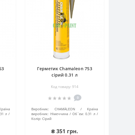
53
Герметик Chamaleon 753
сірий 0.31 л
Код товару: 914
0
Країна
Виробник:
CHAMÄLEON
Країна
.31 л
виробник:
Німеччина
Об`єм:
0.31 л
Колір:
Сірий
₴ 351 грн.