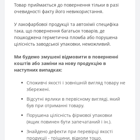
Товар приймається до повернення тільки в разі
очевидності факту його невикористання.
У лакофарбової продукції та автохімії специфіка
така, що повернення багатьох товарів, де
пошкоджена герметична пломба або порушена
цілісність заводської упаковки, неможливий.
Ми будемо змушені відмовити в поверненні
коштів або заміни на нову продукцію в
наступних випадках:
Споживчі якості і зовнішній вигляд товару не
збережені.
Відсутні ярлики в первісному вигляді, який
був при отриманні товару.
Порушена цілісність фірмової упаковки
(ящик повинен бути запечатаний і ін.).
Знайдено дефекти при перевірці якості
продукції - тріщини, відколи тощо.