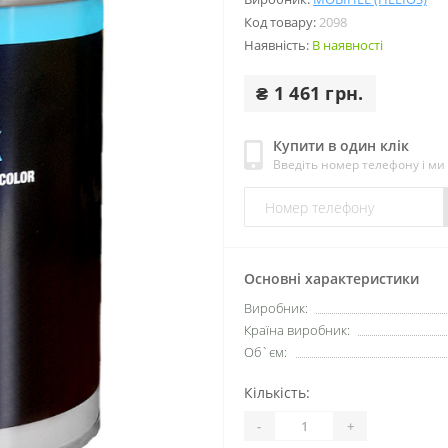
Код товару:
2098
Наявність:
В наявності
₴ 1 461 грн.
Купити в один клік
Введіть номер телефону і м
Основні характеристики
Виробник:
Країна виробник:
Об`єм:
Кількість:
-
+