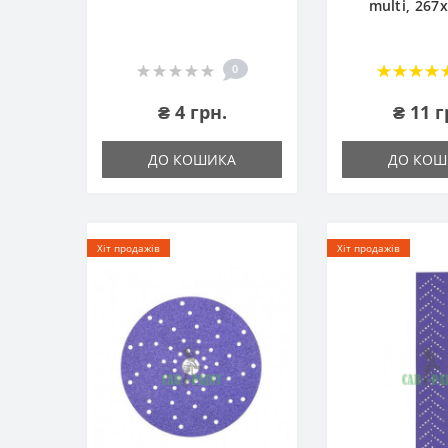
multi, 267
0
₴ 4 грн.
₴ 11 г
ДО КОШИКА
ДО КОШ
Хіт продажів
Хіт продажів