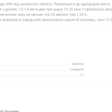
(до 60% від загального обсягу). Перемішати до однорідної маси;
я з дюзою 1,3-1,4 мм в два-три шари 15-20 мкм з проміжною в
есенням лаку не менше ніж 20 хвилин при t 20°С.
а упаковці) в заводській оригінально закритій упаковці, при t 5-
Mobihel
Словенія
1 л
ії України.