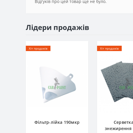
Відгуків про цей товар ще не було.
Лідери продажів
Хіт продажів
Хіт продажів
Фільтр-лійка 190мкр
Серветк
знежирення c