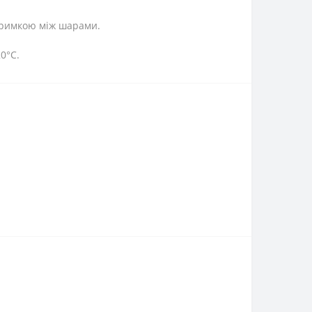
итримкою між шарами.
20°С.