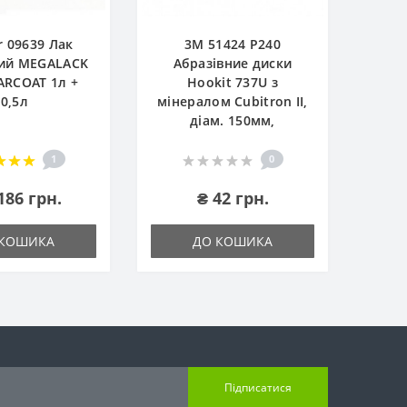
r 09639 Лак
3М 51424 P240
ий MEGALACK
Абразівние диски
ARCOAT 1л +
Hookit 737U з
0,5л
мінералом Cubitron II,
діам. 150мм,
1
0
186 грн.
₴ 42 грн.
 КОШИКА
ДО КОШИКА
Підписатися