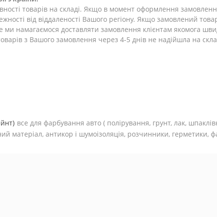
ності товарів на складі. Якщо в момент оформлення замовлення 
лежності від віддаленості Вашого регіону. Якщо замовлений това
ле ми намагаємося доставляти замовлення клієнтам якомога шви
оварів з Вашого замовлення через 4-5 днів не надійшла на склад
ейнт)
все для фарбування авто (
полірування, грунт, лак, шпаклів
ий матеріал, антикор і шумоізоляція, розчинники, герметики, фа