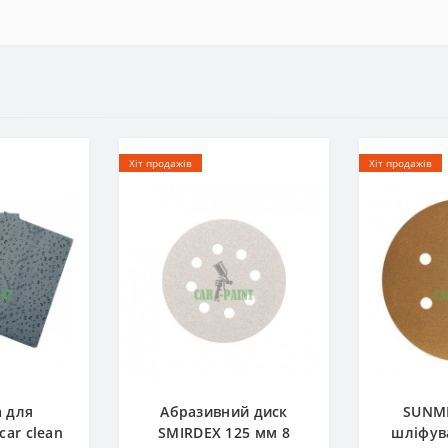
Хіт продажів
Хіт продажів
а для
Абразивний диск
SUNM
ar clean
SMIRDEX 125 мм 8
шліфув