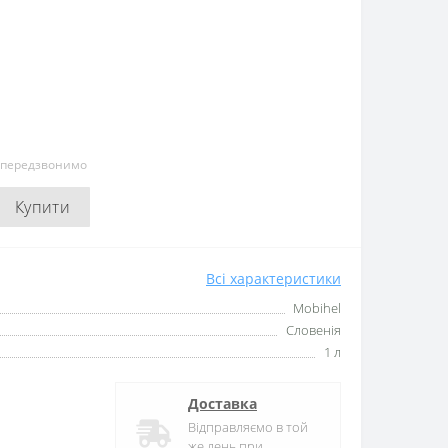
и передзвонимо
Купити
Всі характеристики
Mobihel
Словенія
1 л
Доставка
Відправляємо в той
же день при