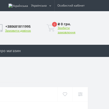
Українська
Особистий кабінет
₴ 0 грн.
0
+380681811995
Зробити
Замовити дзвінок
замовлення
 про магазин