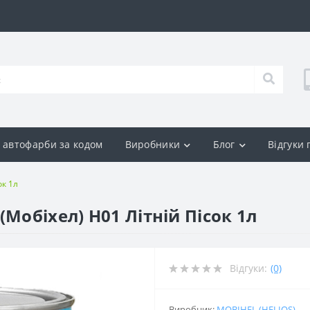
р автофарби за кодом
Виробники
Блог
Відгуки
ок 1л
Мобіхел) H01 Літній Пісок 1л
Відгуки:
(0)
Виробник:
MOBIHEL (HELIOS)