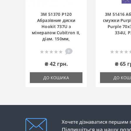
3М 51370 P120
3М 51416 А
Абразівние диски
смужки Purpl
Hookit 737U з
Purple 70x
мінералом Cubitron II,
334U, P
діам. 150мм,
0
₴ 42 грн.
₴ 65 г
ДО КОШИКА
ДО КОШ
Хочете дізнаватися першим п
Підпишіться на нашу роз