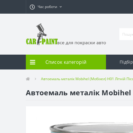
Час роботи
Список категорій
Підбі
Автоемаль металік Mobihel (Мобіхел) H01 Літній Піс
Автоемаль металік Mobihel (