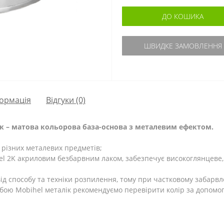
ДО КОШИКА
ШВИДКЕ ЗАМОВЛЕННЯ
ормація
Відгуки (0)
к – матова кольорова база-основа з металевим ефектом.
різних металевих предметів;
el 2K акриловим безбарвним лаком, забезпечує високоглянцеве, 
 від способу та техніки розпилення, тому при частковому забарвл
ою Mobihel металік рекомендуємо перевірити колір за допомог