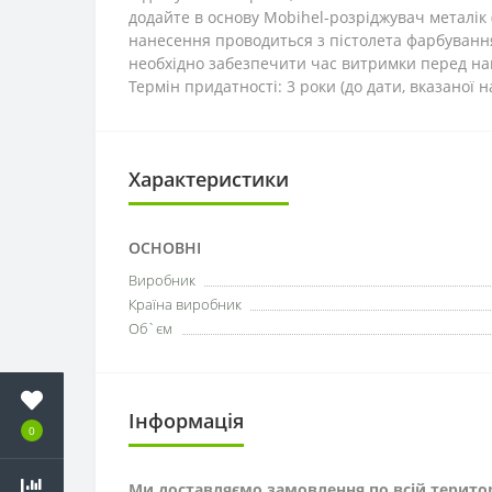
додайте в основу Mobihel-розріджувач металік 
нанесення проводиться з пістолета фарбуванн
необхідно забезпечити час витримки перед нан
Термін придатності: 3 роки (до дати, вказаної н
Характеристики
ОСНОВНІ
Виробник
Країна виробник
Об`єм
Інформація
0
Ми доставляємо замовлення по всій територ