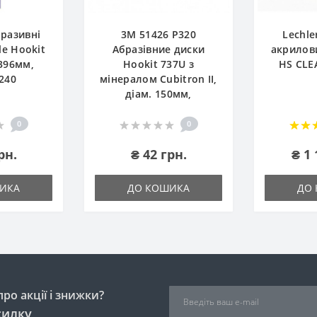
бразивні
3М 51426 P320
Lechle
e Hookit
Абразівние диски
акрилов
396мм,
Hookit 737U з
HS CLE
240
мінералом Cubitron II,
діам. 150мм,
0
0
рн.
₴ 42 грн.
₴ 1 
ИКА
ДО КОШИКА
ДО
ро акції і знижки?
силку