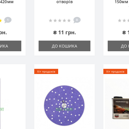
х420мм
отворів
150мм 
1
0
рн.
₴ 11 грн.
₴ 
ИКА
ДО КОШИКА
ДО
Хіт продажів
Хіт продажів