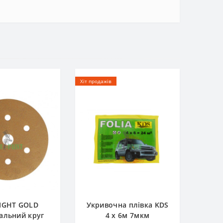
Хіт продажів
IGHT GOLD
Укривочна плівка KDS
альний круг
4 х 6м 7мкм