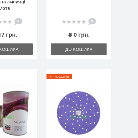
на липучці
7отв
0
0
17 грн.
₴ 0 грн.
 КОШИКА
ДО КОШИКА
Хіт продажів