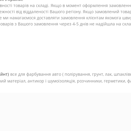
ності товарів на складі. Якщо в момент оформлення замовлення 
лежності від віддаленості Вашого регіону. Якщо замовлений това
ле ми намагаємося доставляти замовлення клієнтам якомога шви
оварів з Вашого замовлення через 4-5 днів не надійшла на склад
ейнт)
все для фарбування авто (
полірування, грунт, лак, шпаклів
ий матеріал, антикор і шумоізоляція, розчинники, герметики, фа