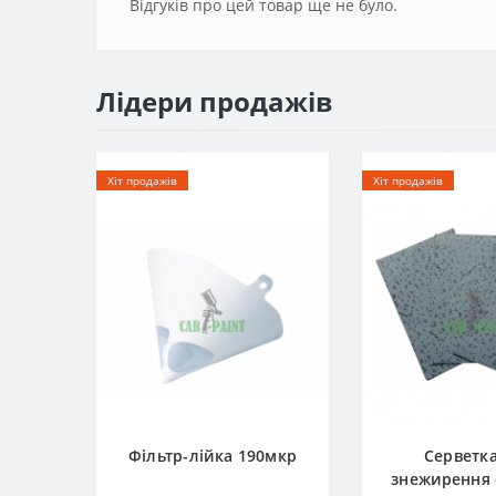
Відгуків про цей товар ще не було.
Лідери продажів
Хіт продажів
Хіт продажів
Фільтр-лійка 190мкр
Серветк
знежирення c