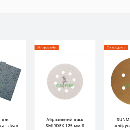
Хіт продажів
Хіт продажів
а для
Абразивний диск
SUNM
ar clean
SMIRDEX 125 мм 8
шліфув