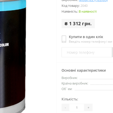
Код товару:
2040
Наявність:
В наявності
₴ 1 312 грн.
Купити в один клік
Введіть номер телефону і м
Основні характеристики
Виробник:
Країна виробник:
Об`єм:
Кількість:
-
+