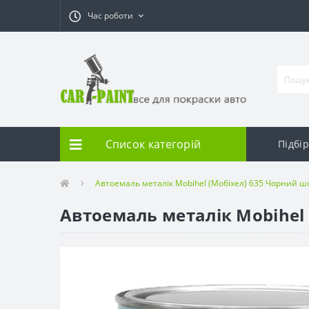
Час роботи
Список категорій
Підбі
Автоемаль металік Mobihel (Мобіхел) 635 Чорний ш
Автоемаль металік Mobihel