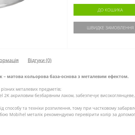
ДО КОШИКА
ШВИДКЕ ЗАМОВЛЕННЯ
ормація
Відгуки (0)
к – матова кольорова база-основа з металевим ефектом.
різних металевих предметів;
el 2K акриловим безбарвним лаком, забезпечує високоглянцеве, 
 від способу та техніки розпилення, тому при частковому забарвл
ою Mobihel металік рекомендуємо перевірити колір за допомог