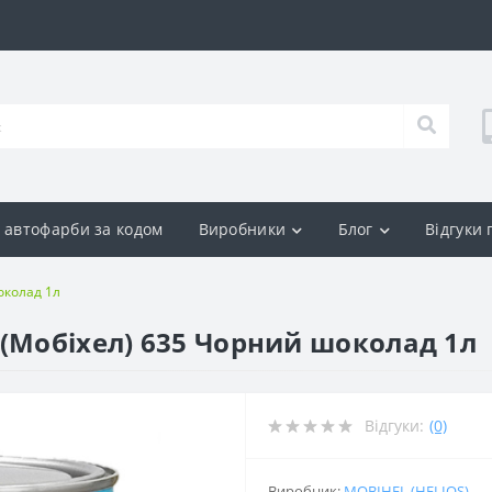
р автофарби за кодом
Виробники
Блог
Відгуки
околад 1л
 (Мобіхел) 635 Чорний шоколад 1л
Відгуки:
(0)
Виробник:
MOBIHEL (HELIOS)