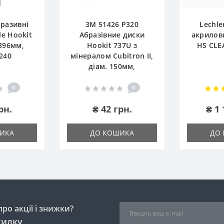
бразивні
3М 51426 P320
Lechle
e Hookit
Абразівние диски
акрилов
396мм,
Hookit 737U з
HS CLE
240
мінералом Cubitron II,
діам. 150мм,
0
0
рн.
₴ 42 грн.
₴ 1 
ИКА
ДО КОШИКА
ДО
ро акції і знижки?
силку