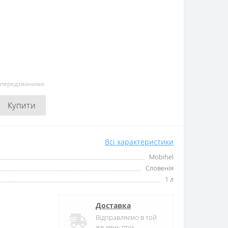
и передзвонимо
Купити
Всі характеристики
Mobihel
Словенія
1 л
Доставка
Відправляємо в той
же день при