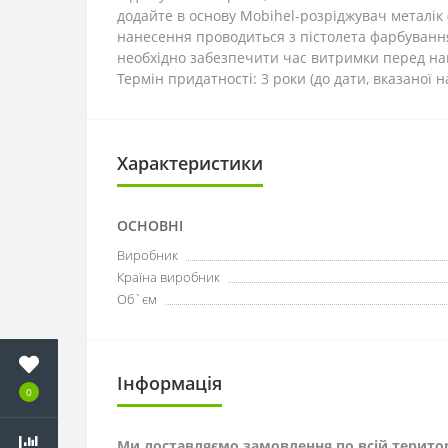
додайте в основу Mobihel-розріджувач металік 
нанесення проводиться з пістолета фарбуванн
необхідно забезпечити час витримки перед нан
Термін придатності: 3 роки (до дати, вказаної н
Характеристики
ОСНОВНІ
Виробник
Країна виробник
Об`єм
Інформація
0
Ми доставляємо замовлення по всій територ