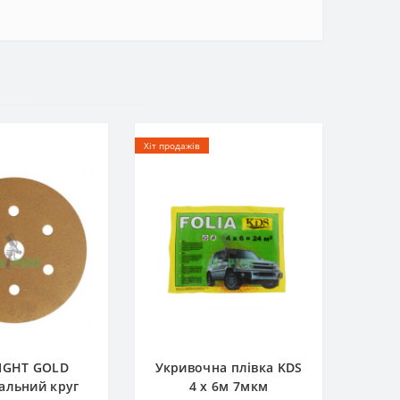
Хіт продажів
IGHT GOLD
Укривочна плівка KDS
альний круг
4 х 6м 7мкм