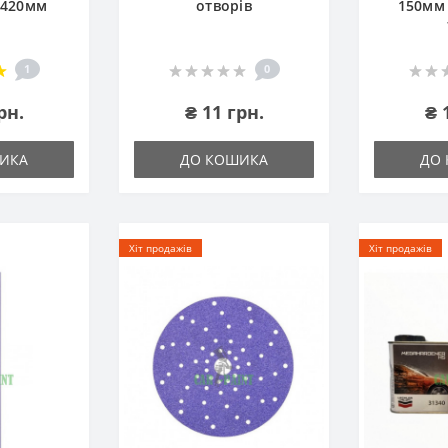
х420мм
отворів
150мм 
1
0
рн.
₴ 11 грн.
₴ 
ИКА
ДО КОШИКА
ДО
Хіт продажів
Хіт продажів