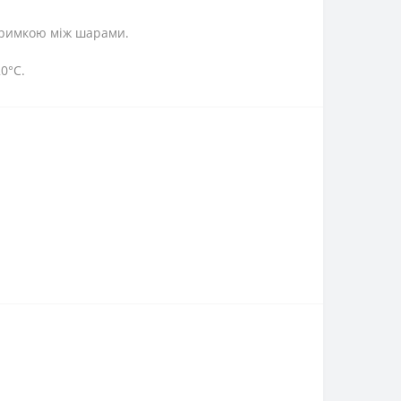
итримкою між шарами.
20°С.