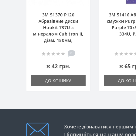
3М 51370 P120
3М 51416 А
Абразівние диски
смужки Purpl
Hookit 737U з
Purple 70x
мінералом Cubitron II,
334U, P
діам. 150мм,
0
₴ 42 грн.
₴ 65 г
ДО КОШИКА
ДО КОШ
Хочете дізнаватися першим п
Підпишіться на нашу роз