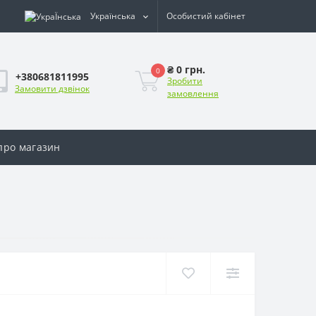
Українська
Особистий кабінет
₴ 0 грн.
0
+380681811995
Зробити
Замовити дзвінок
замовлення
 про магазин