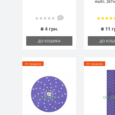
multi, 267
0
₴ 4 грн.
₴ 11 г
ДО КОШИКА
ДО КОШ
Хіт продажів
Хіт продажів