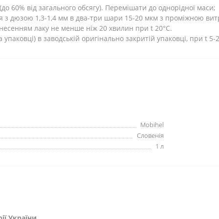
(до 60% від загального обсягу). Перемішати до однорідної маси;
я з дюзою 1,3-1,4 мм в два-три шари 15-20 мкм з проміжною в
есенням лаку не менше ніж 20 хвилин при t 20°С.
а упаковці) в заводській оригінально закритій упаковці, при t 5-
Mobihel
Словенія
1 л
ії України.