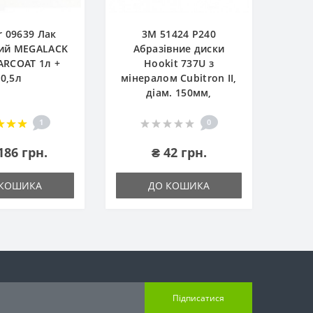
r 09639 Лак
3М 51424 P240
ий MEGALACK
Абразівние диски
ARCOAT 1л +
Hookit 737U з
0,5л
мінералом Cubitron II,
діам. 150мм,
1
0
186 грн.
₴ 42 грн.
 КОШИКА
ДО КОШИКА
Підписатися