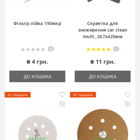
Фільтр-лійка 190мкр
Серветка для
знежирення car clean
multi, 267х420мм
0
1
₴ 4 грн.
₴ 11 грн.
ДО КОШИКА
ДО КОШИКА
Хіт продажів
Хіт продажів