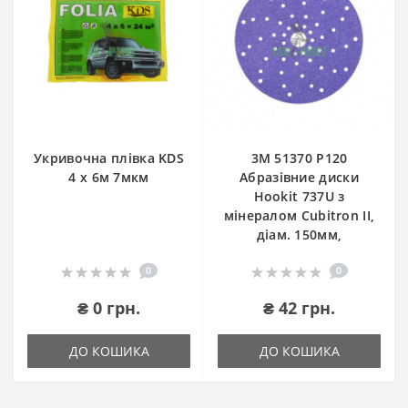
Укривочна плівка KDS
3М 51370 P120
4 х 6м 7мкм
Абразівние диски
Hookit 737U з
мінералом Cubitron II,
діам. 150мм,
0
0
₴ 0 грн.
₴ 42 грн.
ДО КОШИКА
ДО КОШИКА