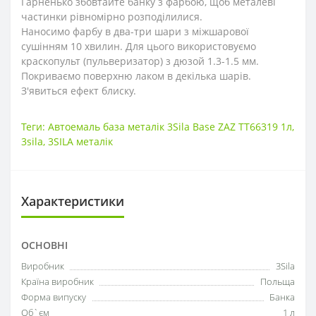
Гарненько збовтайте банку з фарбою, щоб металеві
частинки рівномірно розподілилися.
Наносимо фарбу в два-три шари з міжшарової
сушінням 10 хвилин. Для цього використовуємо
краскопульт (пульверизатор) з дюзой 1.3-1.5 мм.
Покриваємо поверхню лаком в декілька шарів.
З'явиться ефект блиску.
Теги:
Автоемаль база металік 3Sila Base ZAZ TT66319 1л
,
3sila
,
3SILA металік
Характеристики
ОСНОВНІ
Виробник
3Sila
Країна виробник
Польща
Форма випуску
Банка
Об`єм
1 л