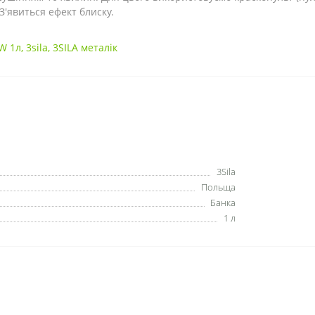
З'явиться ефект блиску.
7W 1л
,
3sila
,
3SILA металік
3Sila
Польща
Банка
1 л