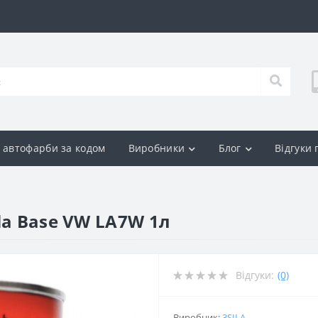
р автофарби за кодом
Виробники
Блог
Відгуки
la Base VW LA7W 1л
Відгуки:
(0)
Виробник:
3SILA