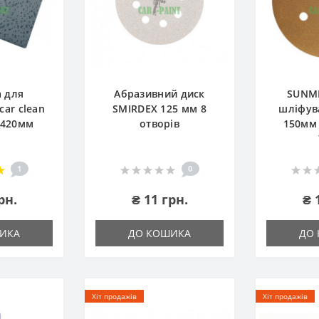
а для
Абразивний диск
SUNM
ar clean
SMIRDEX 125 мм 8
шліфув
х420мм
отворів
150мм 
1
0
рн.
₴ 11 грн.
₴ 
ИКА
ДО КОШИКА
ДО
Хіт продажів
Хіт продажів