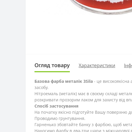
Огляд товару
Характеристики
Інф
Базова фарба металік 3Sila
- це високоякісна
засобу.
Нітроемаль (металік) має в своєму складі метал
розкривати прозорим лаком для захисту від в
Спосіб застосування
На початку якісно підготуйте Вашу поверхню до
Проводимо грунтування.
Гарненько збовтайте банку з фарбою, щоб мета
Наносимо фарбу в два-три шари з міжшарової с