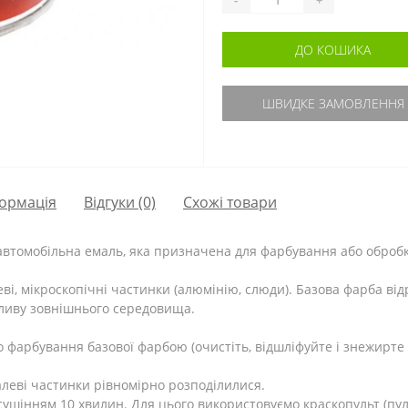
ДО КОШИКА
ШВИДКЕ ЗАМОВЛЕННЯ
ормація
Відгуки (0)
Схожі товари
 автомобільна емаль, яка призначена для фарбування або оброб
еві, мікроскопічні частинки (алюмінію, слюди). Базова фарба відр
пливу зовнішнього середовища.
 фарбування базової фарбою (очистіть, відшліфуйте і знежирте 
леві частинки рівномірно розподілилися.
ушінням 10 хвилин. Для цього використовуємо краскопульт (пуль