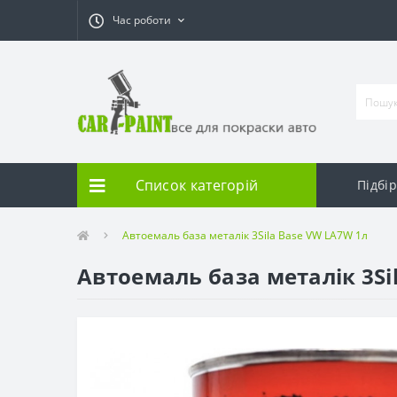
Час роботи
Список категорій
Підбі
Автоемаль база металік 3Sila Base VW LA7W 1л
Автоемаль база металік 3Si