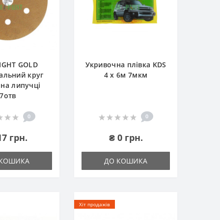
IGHT GOLD
Укривочна плівка KDS
альний круг
4 х 6м 7мкм
на липучці
7отв
0
0
17 грн.
₴ 0 грн.
 КОШИКА
ДО КОШИКА
Хіт продажів