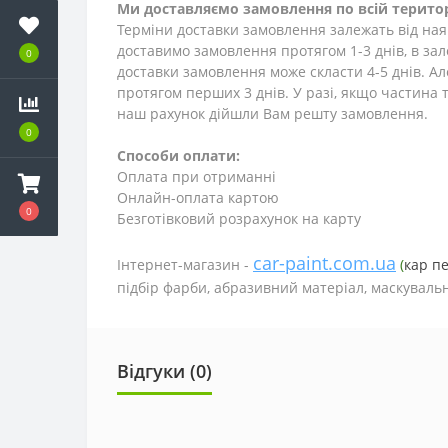
Ми доставляємо замовлення по всій територ
Терміни доставки замовлення залежать від наяв
доставимо замовлення протягом 1-3
днів
, в за
0
доставки замовлення може скласти 4-5 днів. А
протягом перших 3 днів. У разі, якщо частина т
наш рахунок дійшли Вам решту замовлення.
0
Способи оплати:
Оплата при отриманні
Онлайн-оплата картою
0
Безготівковий розрахунок на карту
car-paint.com.ua
Інтернет-магазин -
(
кар п
підбір фарби, абразивний матеріал, маскувальн
Відгуки (0)