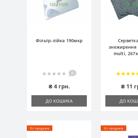
Фільтр-лійка 190мкр
Серветк
знежирення c
multi, 267
0
₴ 4 грн.
₴ 11 г
ДО КОШИКА
ДО КОШ
Хіт продажів
Хіт продажів