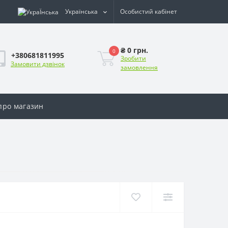
Українська
Особистий кабінет
₴ 0 грн.
0
+380681811995
Зробити
Замовити дзвінок
замовлення
 про магазин