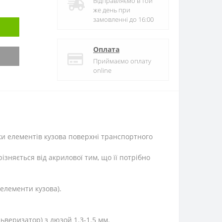
Відправляємо в той
же день при
замовленні до 16:00
Оплата
Приймаємо оплату
online
ки елементів кузова поверхні транспортного
ізняється від акрилової тим, що її потрібно
елементи кузова).
веризатор) з дюзой 1.3-1.5 мм.