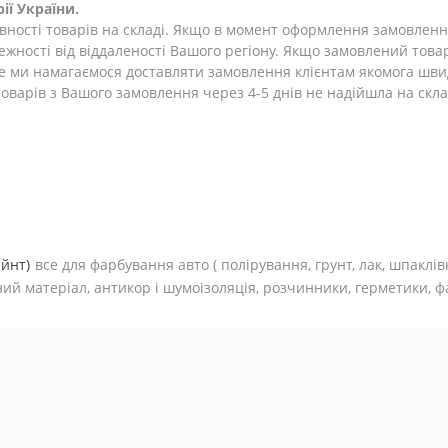
ії України.
ності товарів на складі. Якщо в момент оформлення замовлення 
лежності від віддаленості Вашого регіону. Якщо замовлений това
ле ми намагаємося доставляти замовлення клієнтам якомога шви
оварів з Вашого замовлення через 4-5 днів не надійшла на склад
ейнт)
все для фарбування авто (
полірування, грунт, лак, шпаклів
ий матеріал, антикор і шумоізоляція, розчинники, герметики, фа