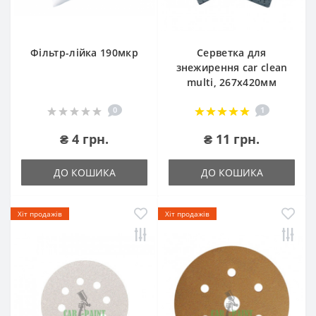
Фільтр-лійка 190мкр
Серветка для
знежирення car clean
multi, 267х420мм
0
1
₴ 4 грн.
₴ 11 грн.
ДО КОШИКА
ДО КОШИКА
Хіт продажів
Хіт продажів