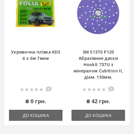
Укривочна плівка KDS
3М 51370 P120
4 х 6м 7мкм
Абразівние диски
Hookit 737U з
мінералом Cubitron II,
діам. 150мм,
0
0
₴ 0 грн.
₴ 42 грн.
ДО КОШИКА
ДО КОШИКА