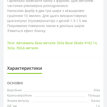
Гарненько збовтайте банку з фарбою, щоб металеві
частинки рівномірно розподілилися.
Наносимо фарбу в два-три шари з міжшарової
сушінням 10 хвилин. Для цього використовуємо
краскопульт (пульверизатор) з дюзой 1.3-1.5 мм.
Покриваємо поверхню лаком в декілька шарів.
З'явиться ефект блиску.
Теги:
Автоемаль база металік 3Sila Base Skoda 9102 1л
,
3sila
,
3SILA металік
Характеристики
ОСНОВНІ
Виробник
3Sila
Країна виробник
Польща
Форма випуску
Банка
Об`єм
1 л