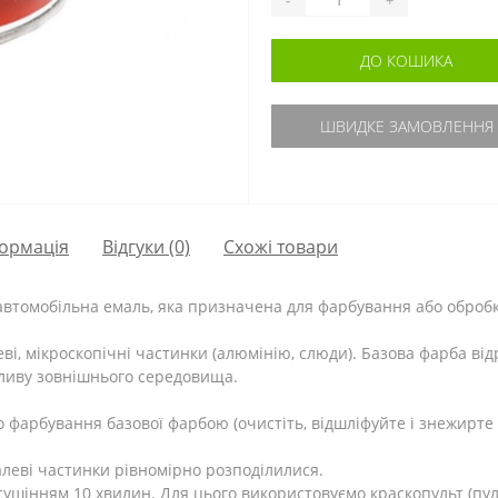
ДО КОШИКА
ШВИДКЕ ЗАМОВЛЕННЯ
ормація
Відгуки (0)
Схожі товари
 автомобільна емаль, яка призначена для фарбування або оброб
еві, мікроскопічні частинки (алюмінію, слюди). Базова фарба відр
пливу зовнішнього середовища.
 фарбування базової фарбою (очистіть, відшліфуйте і знежирте 
леві частинки рівномірно розподілилися.
ушінням 10 хвилин. Для цього використовуємо краскопульт (пуль