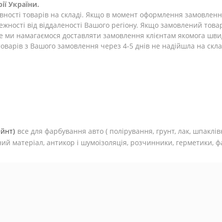
ії України.
ності товарів на складі. Якщо в момент оформлення замовлення 
лежності від віддаленості Вашого регіону. Якщо замовлений това
ле ми намагаємося доставляти замовлення клієнтам якомога шви
оварів з Вашого замовлення через 4-5 днів не надійшла на склад
ейнт)
все для фарбування авто (
полірування, грунт, лак, шпаклів
ий матеріал, антикор і шумоізоляція, розчинники, герметики, фа