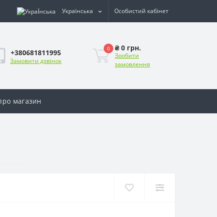
Українська
Особистий кабінет
₴ 0 грн.
0
+380681811995
Зробити
Замовити дзвінок
замовлення
 про магазин