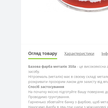
Огляд товару
Характеристики
Інф
Базова фарба металік 3Sila
- це високоякісна
засобу.
Нітроемаль (металік) має в своєму складі метал
розкривати прозорим лаком для захисту від в
Спосіб застосування
На початку якісно підготуйте Вашу поверхню до
Проводимо грунтування.
Гарненько збовтайте банку з фарбою, щоб мета
Наносимо фарбу в два-три шари з міжшарової с