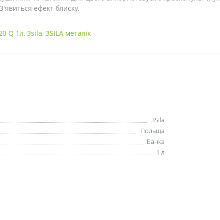
З'явиться ефект блиску.
20 Q 1л
,
3sila
,
3SILA металік
3Sila
Польща
Банка
1 л