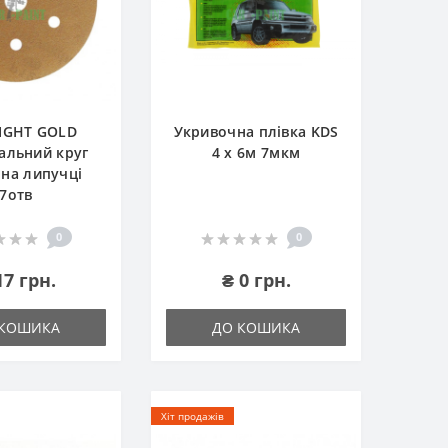
IGHT GOLD
Укривочна плівка KDS
альний круг
4 х 6м 7мкм
на липучці
7отв
0
0
17 грн.
₴ 0 грн.
 КОШИКА
ДО КОШИКА
Хіт продажів