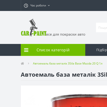
Час роботи
Список категорій
Підбі
Автоемаль база металік 3Sila Base Mazda 20 Q 1л
Автоемаль база металік 3Sil