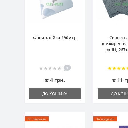
Фільтр-лійка 190мкр
Серветк
знежирення c
multi, 267
0
₴ 4 грн.
₴ 11 г
ДО КОШИКА
ДО КОШ
Хіт продажів
Хіт продажів