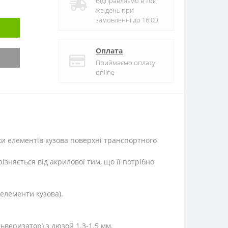
Відправляємо в той
же день при
замовленні до 16:00
Оплата
Приймаємо оплату
online
ки елементів кузова поверхні транспортного
ізняється від акрилової тим, що її потрібно
елементи кузова).
веризатор) з дюзой 1.3-1.5 мм.