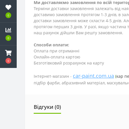
Ми доставляємо замовлення по всій територ
Терміни доставки замовлення залежать від наяв
доставимо замовлення протягом 1-3
днів
, в за
0
доставки замовлення може скласти 4-5 днів. А
протягом перших 3 днів. У разі, якщо частина т
наш рахунок дійшли Вам решту замовлення.
0
Способи оплати:
Оплата при отриманні
Онлайн-оплата картою
0
Безготівковий розрахунок на карту
car-paint.com.ua
Інтернет-магазин -
(
кар п
підбір фарби, абразивний матеріал, маскувальн
Відгуки (0)