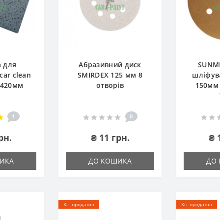
а для
Абразивний диск
SUNM
ar clean
SMIRDEX 125 мм 8
шліфув
х420мм
отворів
150мм 
1
0
рн.
₴ 11 грн.
₴ 
ИКА
ДО КОШИКА
ДО
Хіт продажів
Хіт продажів