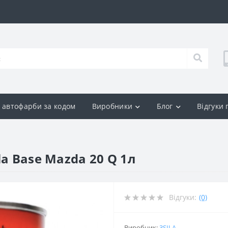
р автофарби за кодом
Виробники
Блог
Відгуки
a Base Mazda 20 Q 1л
Відгуки:
(0)
Виробник:
3SILA