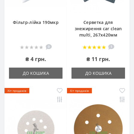
Фільтр-лійка 190мкр
Серветка для
знежирення car clean
multi, 267х420мм
0
1
₴ 4 грн.
₴ 11 грн.
ДО КОШИКА
ДО КОШИКА
Хіт продажів
Хіт продажів