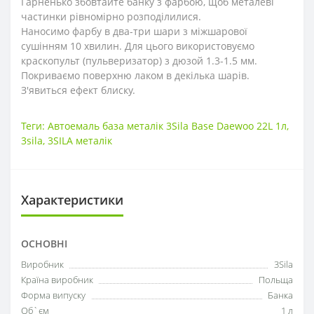
Гарненько збовтайте банку з фарбою, щоб металеві
частинки рівномірно розподілилися.
Наносимо фарбу в два-три шари з міжшарової
сушінням 10 хвилин. Для цього використовуємо
краскопульт (пульверизатор) з дюзой 1.3-1.5 мм.
Покриваємо поверхню лаком в декілька шарів.
З'явиться ефект блиску.
Теги:
Автоемаль база металік 3Sila Base Daewoo 22L 1л
,
3sila
,
3SILA металік
Характеристики
ОСНОВНІ
Виробник
3Sila
Країна виробник
Польща
Форма випуску
Банка
Об`єм
1 л