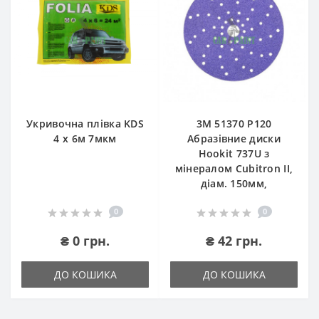
Укривочна плівка KDS
3М 51370 P120
4 х 6м 7мкм
Абразівние диски
Hookit 737U з
мінералом Cubitron II,
діам. 150мм,
0
0
₴ 0 грн.
₴ 42 грн.
ДО КОШИКА
ДО КОШИКА