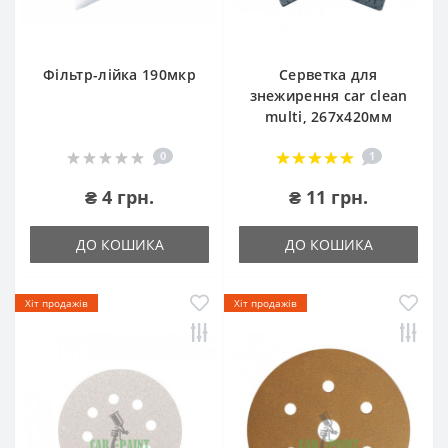
Фільтр-лійка 190мкр
Серветка для
знежирення car clean
multi, 267х420мм
0
1
₴ 4 грн.
₴ 11 грн.
ДО КОШИКА
ДО КОШИКА
Хіт продажів
Хіт продажів