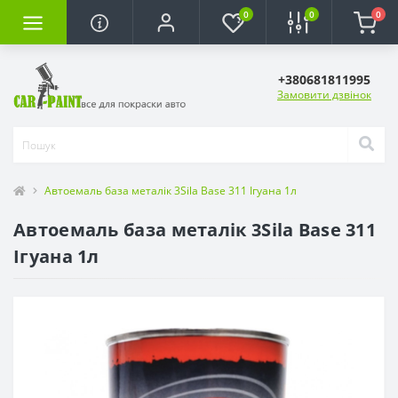
0
0
0
+380681811995
Замовити дзвінок
Автоемаль база металік 3Sila Base 311 Ігуана 1л
Автоемаль база металік 3Sila Base 311
Ігуана 1л