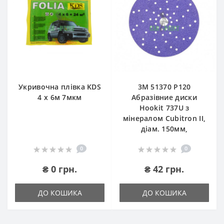
Укривочна плівка KDS
3М 51370 P120
4 х 6м 7мкм
Абразівние диски
Hookit 737U з
мінералом Cubitron II,
діам. 150мм,
0
0
₴ 0 грн.
₴ 42 грн.
ДО КОШИКА
ДО КОШИКА