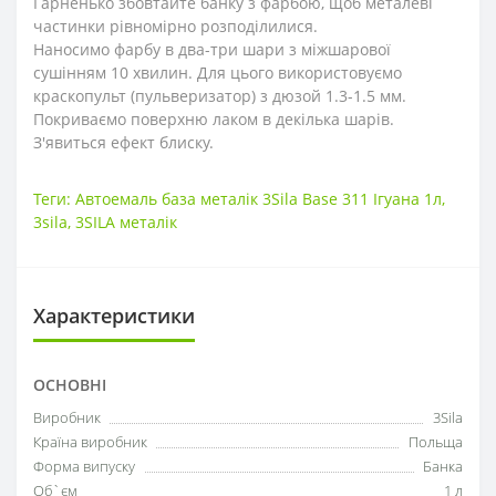
Гарненько збовтайте банку з фарбою, щоб металеві
частинки рівномірно розподілилися.
Наносимо фарбу в два-три шари з міжшарової
сушінням 10 хвилин. Для цього використовуємо
краскопульт (пульверизатор) з дюзой 1.3-1.5 мм.
Покриваємо поверхню лаком в декілька шарів.
З'явиться ефект блиску.
Теги:
Автоемаль база металік 3Sila Base 311 Ігуана 1л
,
3sila
,
3SILA металік
Характеристики
ОСНОВНІ
Виробник
3Sila
Країна виробник
Польща
Форма випуску
Банка
Об`єм
1 л