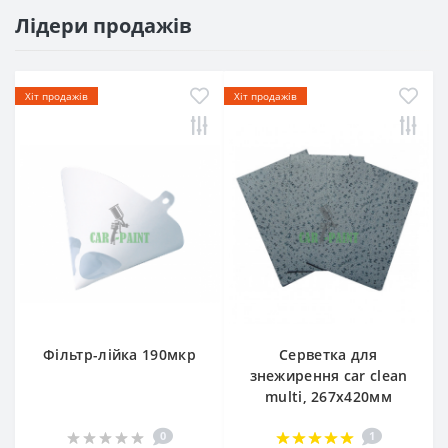
Лідери продажів
Хіт продажів
Хіт продажів
Фільтр-лійка 190мкр
Серветка для
знежирення car clean
multi, 267х420мм
0
1