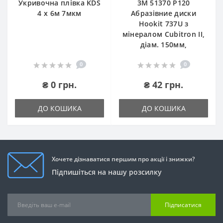
Укривочна плівка KDS
3М 51370 P120
4 х 6м 7мкм
Абразівние диски
Hookit 737U з
мінералом Cubitron II,
діам. 150мм,
0
0
₴ 0 грн.
₴ 42 грн.
ДО КОШИКА
ДО КОШИКА
Хочете дізнаватися першим про акції і знижки?
Підпишіться на нашу розсилку
Підписатися