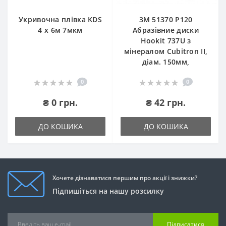
Укривочна плівка KDS
3М 51370 P120
4 х 6м 7мкм
Абразівние диски
Hookit 737U з
мінералом Cubitron II,
діам. 150мм,
0
0
₴ 0 грн.
₴ 42 грн.
ДО КОШИКА
ДО КОШИКА
Хочете дізнаватися першим про акції і знижки?
Підпишіться на нашу розсилку
Підписатися