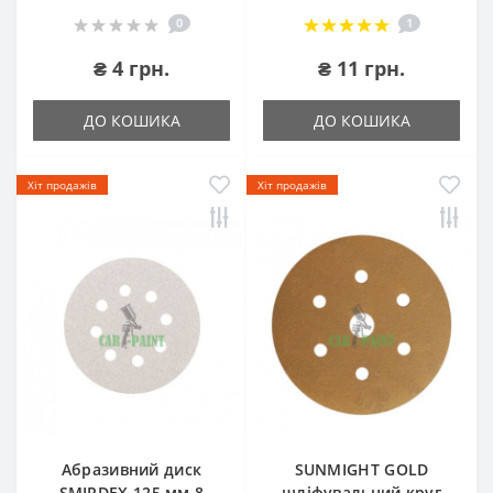
0
1
₴ 4 грн.
₴ 11 грн.
ДО КОШИКА
ДО КОШИКА
Хіт продажів
Хіт продажів
Абразивний диск
SUNMIGHT GOLD
SMIRDEX 125 мм 8
шліфувальний круг