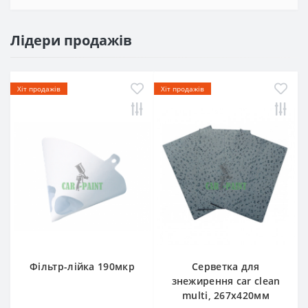
Лідери продажів
Хіт продажів
Хіт продажів
Фільтр-лійка 190мкр
Серветка для
знежирення car clean
multi, 267х420мм