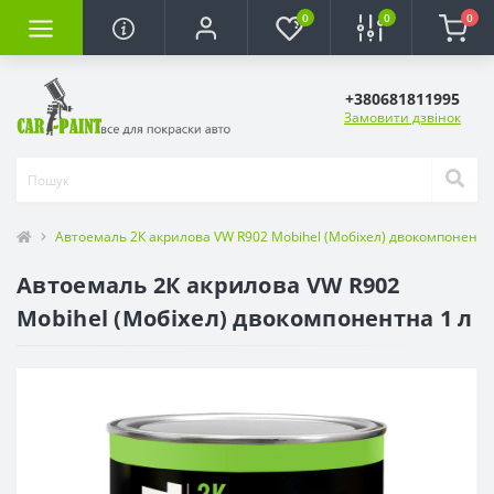
0
0
0
+380681811995
Замовити дзвінок
Автоемаль 2К акрилова VW R902 Mobihel (Мобіхел) двокомпонентн
Автоемаль 2К акрилова VW R902
Mobihel (Мобіхел) двокомпонентна 1 л