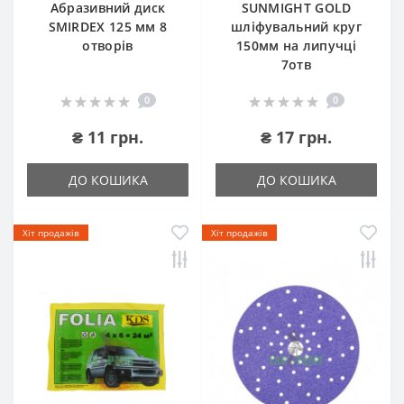
Абразивний диск
SUNMIGHT GOLD
SMIRDEX 125 мм 8
шліфувальний круг
отворів
150мм на липучці
7отв
0
0
₴ 11 грн.
₴ 17 грн.
ДО КОШИКА
ДО КОШИКА
Хіт продажів
Хіт продажів