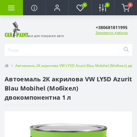
0
0
0
+380681811995
Замовити дзвінок
Автоемаль 2К акрилова VW LY5D Azurit Blau Mobihel (Мобіхел) дво
Автоемаль 2К акрилова VW LY5D Azurit
Blau Mobihel (Мобіхел)
двокомпонентна 1 л