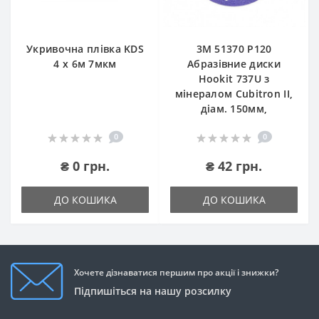
Укривочна плівка KDS
3М 51370 P120
4 х 6м 7мкм
Абразівние диски
Hookit 737U з
мінералом Cubitron II,
діам. 150мм,
0
0
₴ 0 грн.
₴ 42 грн.
ДО КОШИКА
ДО КОШИКА
Хочете дізнаватися першим про акції і знижки?
Підпишіться на нашу розсилку