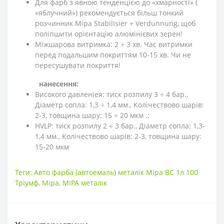
Для фарб з явною тенденцією до «хмарності» (
«яблучний») рекомендується більш тонкий
розчинник Mipa Stabilisier + Verdunnung, щоб
поліпшити орієнтацію алюмінієвих зерен!
Міжшарова витримка: 2 ÷ 3 хв. Час витримки
перед подальшим покриттям 10-15 хв. Чи не
пересушувати покриття!
нанесення:
Високого давленіея: тиск розпилу 3 ÷ 4 бар.,
Діаметр сопла: 1,3 ÷ 1,4 мм., Колічествово шарів:
2-3, товщина шару: 15 ÷ 20 мкм .;
HVLP: тиск розпилу 2 ÷ 3 бар., Діаметр сопла: 1,3-
1,4 мм., Колічествово шарів: 2-3, товщина шару:
15-20 мкм
Теги:
Авто фарба (автоемаль) металік Mipa BC 1л 100
Тріумф
,
Mipa
,
MIPA металік