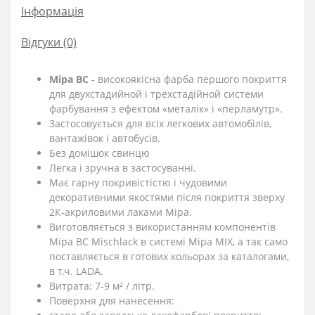
Інформація
Відгуки (0)
Mipa BC
- високоякісна фарба першого покриття
для двухстадийной і трёхстадійной системи
фарбування з ефектом «металік» і «перламутр».
Застосовується для всіх легкових автомобілів,
вантажівок і автобусів.
Без домішок свинцю
Легка і зручна в застосуванні.
Має гарну покривістістю і чудовими
декоративними якостями після покриття зверху
2К-акриловими лаками Mipa.
Виготовляється з використанням компонентів
Mipa BC Mischlack в системі Mipa MIX, а так само
поставляється в готових кольорах за каталогами,
в т.ч. LADA.
Витрата: 7-9 м² / літр.
Поверхня для нанесення: