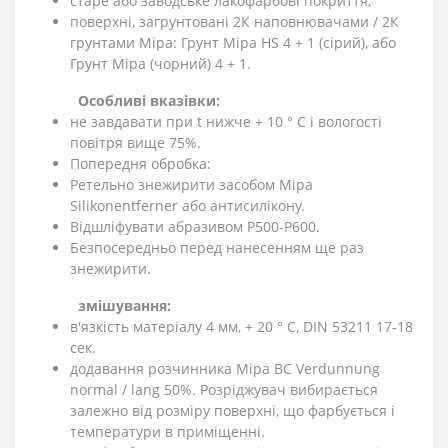
старе або заводське лакофарбові покриття;
поверхні, загрунтовані 2К наповнювачами / 2К
грунтами Mipa: Грунт Mipa HS 4 + 1 (сірий), або
Грунт Mipa (чорний) 4 + 1.
Особливі вказівки:
не завдавати при t нижче + 10 ° С і вологості
повітря вище 75%.
Попередня обробка:
Ретельно знежирити засобом Mipa
Silikonentferner або антисилікону.
Відшліфувати абразивом Р500-Р600.
Безпосередньо перед нанесенням ще раз
знежирити.
змішування:
в'язкість матеріалу 4 мм, + 20 ° С, DIN 53211 17-18
сек.
додавання розчинника Mipa ВС Verdunnung
normal / lang 50%. Розріджувач вибирається
залежно від розміру поверхні, що фарбується і
температури в приміщенні.