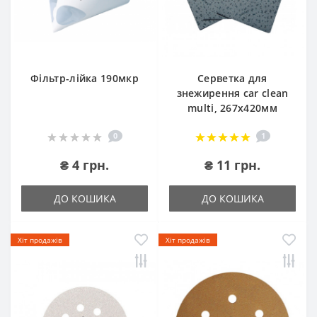
Фільтр-лійка 190мкр
Серветка для
знежирення car clean
multi, 267х420мм
0
1
₴ 4 грн.
₴ 11 грн.
ДО КОШИКА
ДО КОШИКА
Хіт продажів
Хіт продажів