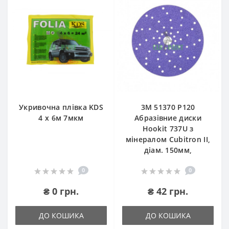
Укривочна плівка KDS
3М 51370 P120
4 х 6м 7мкм
Абразівние диски
Hookit 737U з
мінералом Cubitron II,
діам. 150мм,
0
0
₴ 0 грн.
₴ 42 грн.
ДО КОШИКА
ДО КОШИКА