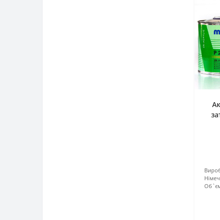
А
за
Вироб
Німе
Об`єм