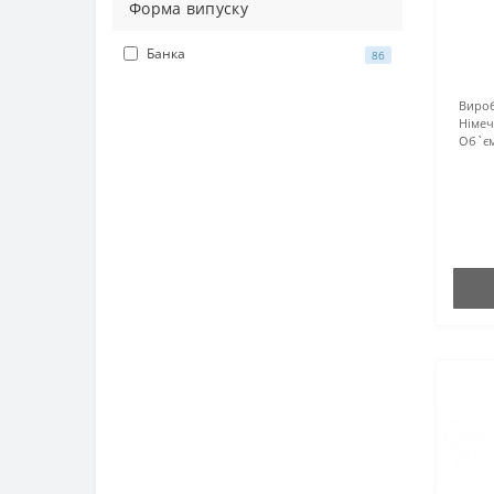
Форма випуску
Банка
86
Вироб
Німе
Об`єм