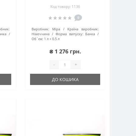
SQ
Код товару: 1136
0
обник:
Виробник:
Mipa
Країна виробник:
анка
Німеччина
Форма випуску:
Банка
Об`єм:
1 л + 0.5 л
₴ 1 276 грн.
-
+
ДО КОШИКА