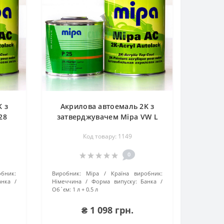
 з
Акрилова автоемаль 2K з
28
затверджувачем Mipa VW L
P6M
Код товару: 1149
0
обник:
Виробник:
Mipa
Країна виробник:
анка
Німеччина
Форма випуску:
Банка
Об`єм:
1 л + 0.5 л
₴ 1 098 грн.