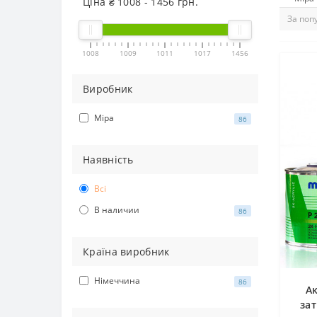
Ціна ₴
1008
-
1456
грн.
1008
1009
1011
1017
1456
Виробник
Mipa
86
Наявність
Всі
В наличии
86
Країна виробник
Німеччина
86
А
за