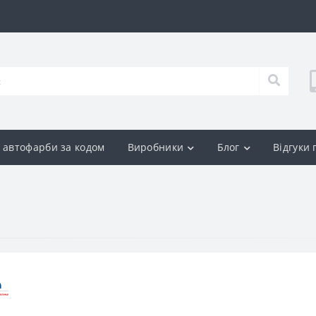
р автофарби за кодом
Виробники
Блог
Відгуки