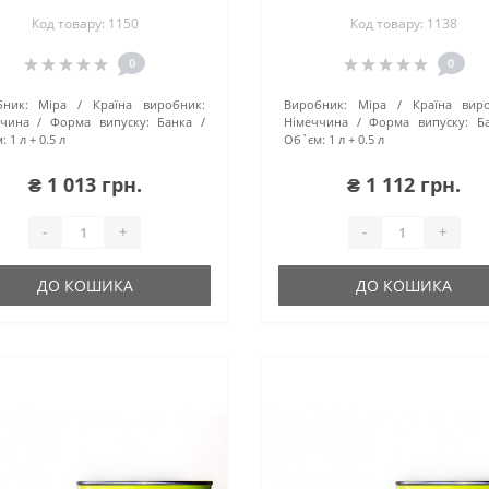
R902
Mersedes 6464
Код товару: 1150
Код товару: 1138
0
0
ник:
Mipa
Країна виробник:
Виробник:
Mipa
Країна вир
ччина
Форма випуску:
Банка
Німеччина
Форма випуску:
Б
:
1 л + 0.5 л
Об`єм:
1 л + 0.5 л
₴ 1 013 грн.
₴ 1 112 грн.
-
+
-
+
ДО КОШИКА
ДО КОШИКА