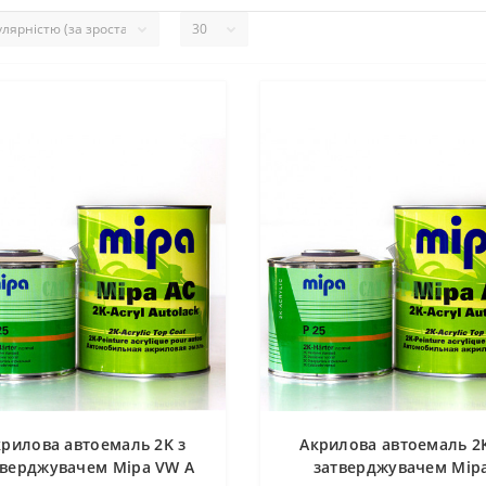
крилова автоемаль 2K з
Акрилова автоемаль 2K
тверджувачем Mipa VW A
затверджувачем Mip