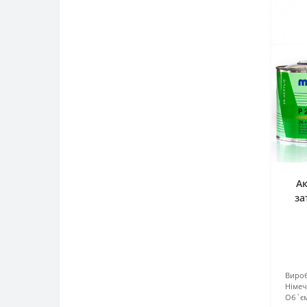
А
за
Вироб
Німе
Об`єм