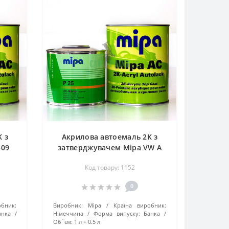
 з
Акрилова автоемаль 2K з
309
затверджувачем Mipa VW A
Y3D
Код товару: 1152
0
обник:
Виробник:
Mipa
Країна виробник:
анка
Німеччина
Форма випуску:
Банка
Об`єм:
1 л + 0.5 л