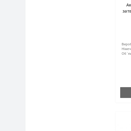
А
зат
Вироб
Німе
Об`єм