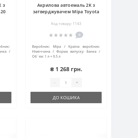
 з
Акрилова автоемаль 2K з
420
затверджувачем Mipa Toyota
3P0
Код товару: 1143
0
обник:
Виробник:
Mipa
Країна виробник:
анка
Німеччина
Форма випуску:
Банка
Об`єм:
1 л + 0.5 л
₴ 1 268 грн.
-
+
ДО КОШИКА