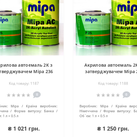
крилова автоемаль 2K з
Акрилова автоемаль 2K
тверджувачем Mipa 236
затверджувачем Mipa 
бежева
помаранч
Код товару: 1187
Код товару: 1188
0
0
ник:
Mipa
Країна виробник:
Виробник:
Mipa
Країна вир
ччина
Форма випуску:
Банка
Німеччина
Форма випуску:
Б
:
1 л + 0.5 л
Об`єм:
1 л + 0.5 л
₴ 1 021 грн.
₴ 1 250 грн.