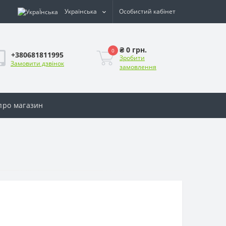
Українська
Особистий кабінет
₴ 0 грн.
0
+380681811995
Зробити
Замовити дзвінок
замовлення
 про магазин