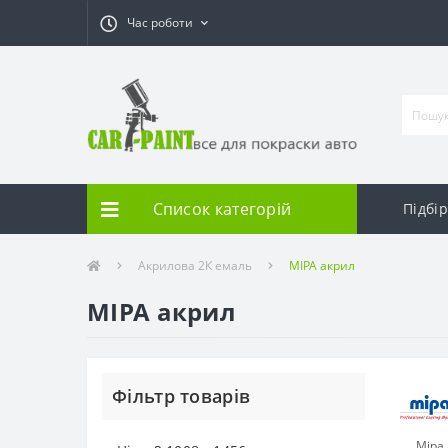
Час роботи
Список категорій
Підбі
Акрилова 2К емаль
MIPA акрил
MIPA акрил
Фільтр товарів
Mipa