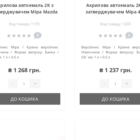
крилова автоемаль 2K з
Акрилова автоемаль 2K
верджувачем Mipa Mazda
затверджувачем Mipa 
NU
балтика
Код товару: 1135
Код товару: 1203
0
0
ник:
Mipa
Країна виробник:
Виробник:
Mipa
Країна вир
ччина
Форма випуску:
Банка
Німеччина
Форма випуску:
Б
:
1 л + 0.5 л
Об`єм:
1 л + 0.5 л
₴ 1 268 грн.
₴ 1 237 грн.
-
+
-
+
ДО КОШИКА
ДО КОШИКА