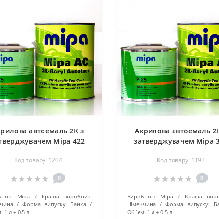
крилова автоемаль 2K з
Акрилова автоемаль 2K
тверджувачем Mipa 422
затверджувачем Mipa 
іспанський берег
гренадер
Код товару: 1204
Код товару: 1192
0
0
ник:
Mipa
Країна виробник:
Виробник:
Mipa
Країна вир
ччина
Форма випуску:
Банка
Німеччина
Форма випуску:
Б
:
1 л + 0.5 л
Об`єм:
1 л + 0.5 л