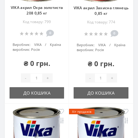
VIKA акрил Охра золотиста
VIKA акрил Захисна глянець
208 0,85 кг
0,85 кг
Код товару: 799
Код товару: 774
0
0
Виробник:
VIKA
Країна
Виробник:
VIKA
Країна
виробник:
Росія
виробник:
Росія
₴ 0 грн.
₴ 0 грн.
-
+
-
+
ДО КОШИКА
ДО КОШИКА
Хіт продажів