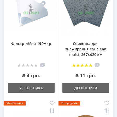
Фільтр-лійка 190мкр
Серветка для
знежирення car clean
multi, 267х420мм
0
1
₴ 4 грн.
₴ 11 грн.
ДО КОШИКА
ДО КОШИКА
Хіт продажів
Хіт продажів