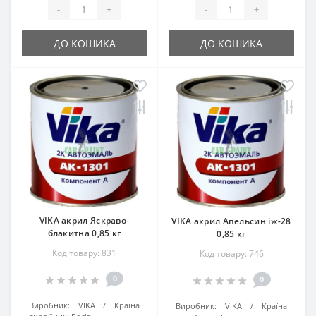
-
+
-
+
ДО КОШИКА
ДО КОШИКА
VIKA акрил Яскраво-
VIKA акрил Апельсин іж-28
блакитна 0,85 кг
0,85 кг
Код товару: 831
Код товару: 746
0
0
Виробник:
VIKA
Країна
Виробник:
VIKA
Країна