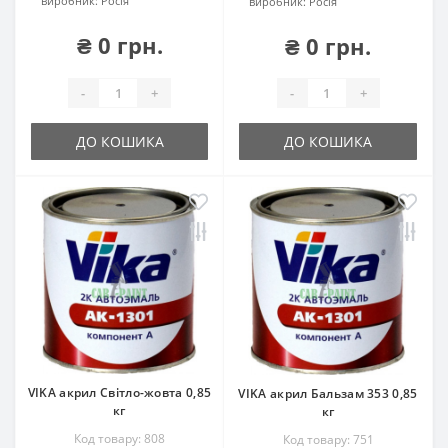
виробник:
Росія
виробник:
Росія
₴ 0 грн.
₴ 0 грн.
-
+
-
+
ДО КОШИКА
ДО КОШИКА
VIKA акрил Світло-жовта 0,85
VIKA акрил Бальзам 353 0,85
кг
кг
Код товару: 808
Код товару: 751