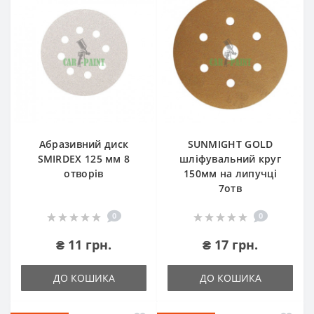
Абразивний диск
SUNMIGHT GOLD
SMIRDEX 125 мм 8
шліфувальний круг
отворів
150мм на липучці
7отв
0
0
₴ 11 грн.
₴ 17 грн.
ДО КОШИКА
ДО КОШИКА