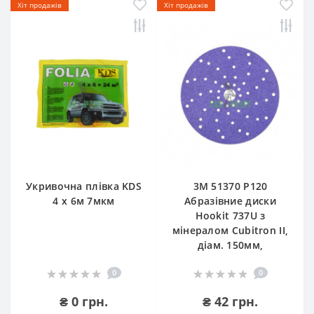
Хіт продажів
Хіт продажів
Укривочна плівка KDS
3М 51370 P120
4 х 6м 7мкм
Абразівние диски
Hookit 737U з
мінералом Cubitron II,
діам. 150мм,
0
0
₴ 0 грн.
₴ 42 грн.