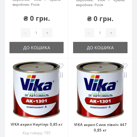
виробник:
Росія
виробник:
Росія
₴ 0 грн.
₴ 0 грн.
-
+
-
+
ДО КОШИКА
ДО КОШИКА
VIKA акрил Наутілус 0,85 кг
VIKA акрил Синя північ 447
0,85 кг
Код товару: 795