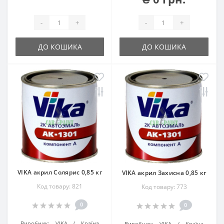
-
+
-
+
ДО КОШИКА
ДО КОШИКА
VIKA акрил Солярис 0,85 кг
VIKA акрил Захисна 0,85 кг
Код товару: 821
Код товару: 773
0
0
Виробник:
VIKA
Країна
Виробник:
VIKA
Країна