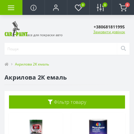
0
0
0
+380681811995
Замовити дзвінок
Акрилова 2К емаль
Акрилова 2К емаль
Фільтр товару