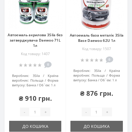
Автоемаль акрилова 3Sila без
Автоемаль база металік 3Sila
затверджувача Daewoo 71L
Base Daewoo 62U 1л
1л
Код товару: 1507
Код товару: 1407
0
0
Виробник:
3Sila
Країна
виробник:
Польща
Форма
Виробник:
3Sila
Країна
випуску:
Банка
Об`єм:
1 л
виробник:
Польща
Форма
випуску:
Банка
Об`єм:
1 л
₴ 876 грн.
₴ 910 грн.
-
+
-
+
ДО КОШИКА
ДО КОШИКА