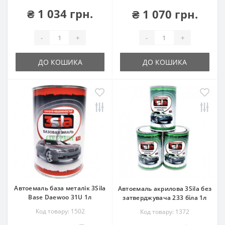
₴ 1 034 грн.
₴ 1 070 грн.
-
+
-
+
ДО КОШИКА
ДО КОШИКА
Автоемаль база металік 3Sila
Автоемаль акрилова 3Sila без
Base Daewoo 31U 1л
затверджувача 233 біла 1л
Код товару: 1502
Код товару: 1372