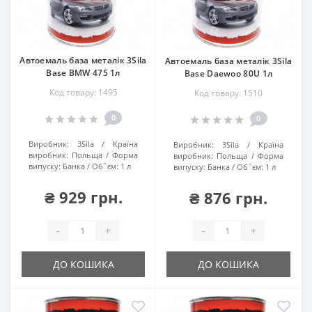
Автоемаль база металік 3Sila
Автоемаль база металік 3Sila
Base BMW 475 1л
Base Daewoo 80U 1л
Код товару: 1495
Код товару: 1510
0
0
Виробник:
3Sila
Країна
Виробник:
3Sila
Країна
виробник:
Польща
Форма
виробник:
Польща
Форма
випуску:
Банка
Об`єм:
1 л
випуску:
Банка
Об`єм:
1 л
₴ 929 грн.
₴ 876 грн.
-
+
-
+
ДО КОШИКА
ДО КОШИКА