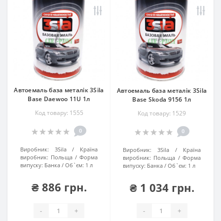
Автоемаль база металік 3Sila
Автоемаль база металік 3Sila
Base Daewoo 11U 1л
Base Skoda 9156 1л
Код товару: 1555
Код товару: 1529
0
0
Виробник:
3Sila
Країна
Виробник:
3Sila
Країна
виробник:
Польща
Форма
виробник:
Польща
Форма
випуску:
Банка
Об`єм:
1 л
випуску:
Банка
Об`єм:
1 л
₴ 886 грн.
₴ 1 034 грн.
-
+
-
+