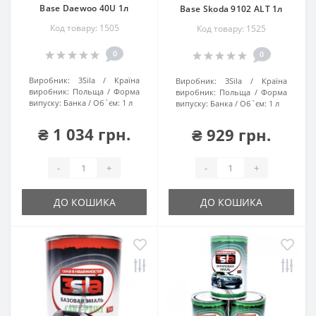
Base Daewoo 40U 1л
Base Skoda 9102 ALT 1л
Код товару: 1505
Код товару: 1525
0
0
Виробник:
3Sila
Країна
Виробник:
3Sila
Країна
виробник:
Польща
Форма
виробник:
Польща
Форма
випуску:
Банка
Об`єм:
1 л
випуску:
Банка
Об`єм:
1 л
₴ 1 034 грн.
₴ 929 грн.
-
+
-
+
ДО КОШИКА
ДО КОШИКА