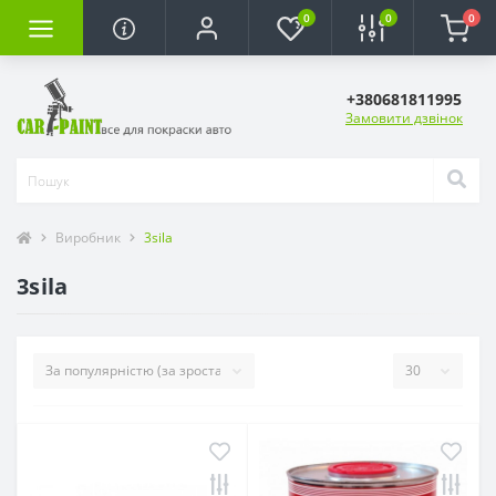
0
0
0
+380681811995
Замовити дзвінок
Виробник
3sila
3sila