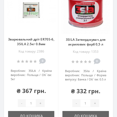
Зварювальний дріт ER70S-6,
3SILA Затверджувач для
3SILA 2.5кг 0.8мм
акрилових фарб 0,5 л
Код товару: 2386
Код товару: 1353
0
0
Виробник:
3SILA
Країна
Виробник:
3Sila
Країна
виробник:
Польща
Об`єм:
виробник:
Польща
Форма
5кг
випуску:
Банка
Об`єм:
0.5 л
₴ 367 грн.
₴ 332 грн.
-
+
-
+
ДО КОШИКА
ДО КОШИКА