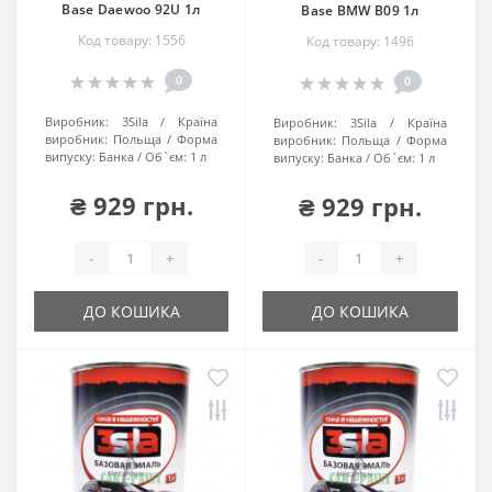
Base Daewoo 92U 1л
Base BMW В09 1л
Код товару: 1556
Код товару: 1496
0
0
Виробник:
3Sila
Країна
Виробник:
3Sila
Країна
виробник:
Польща
Форма
виробник:
Польща
Форма
випуску:
Банка
Об`єм:
1 л
випуску:
Банка
Об`єм:
1 л
₴ 929 грн.
₴ 929 грн.
-
+
-
+
ДО КОШИКА
ДО КОШИКА