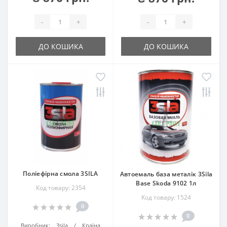
-
+
-
+
ДО КОШИКА
ДО КОШИКА
Поліефірна смола 3SILA
Автоемаль база металік 3Sila
Base Skoda 9102 1л
Код товару: 2354
Код товару: 1524
0
0
Виробник:
3sila
Країна