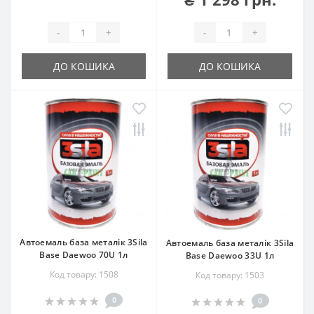
-
+
-
+
ДО КОШИКА
ДО КОШИКА
Автоемаль база металік 3Sila
Автоемаль база металік 3Sila
Base Daewoo 70U 1л
Base Daewoo 33U 1л
Код товару: 1508
Код товару: 1503
0
0