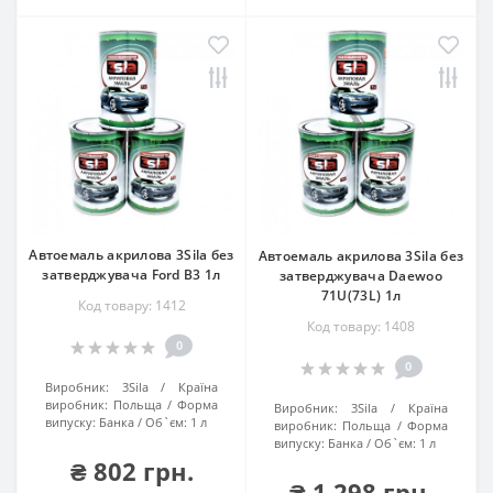
Автоемаль акрилова 3Sila без
Автоемаль акрилова 3Sila без
затверджувача Ford B3 1л
затверджувача Daewoo
71U(73L) 1л
Код товару: 1412
Код товару: 1408
0
0
Виробник:
3Sila
Країна
виробник:
Польща
Форма
Виробник:
3Sila
Країна
випуску:
Банка
Об`єм:
1 л
виробник:
Польща
Форма
випуску:
Банка
Об`єм:
1 л
₴ 802 грн.
₴ 1 298 грн.