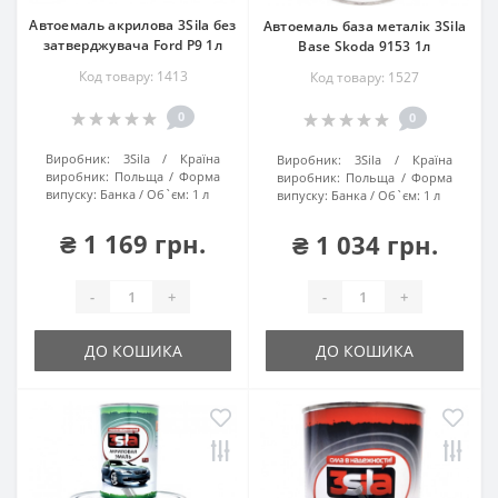
Автоемаль акрилова 3Sila без
Автоемаль база металік 3Sila
затверджувача Ford P9 1л
Base Skoda 9153 1л
Код товару: 1413
Код товару: 1527
0
0
Виробник:
3Sila
Країна
Виробник:
3Sila
Країна
виробник:
Польща
Форма
виробник:
Польща
Форма
випуску:
Банка
Об`єм:
1 л
випуску:
Банка
Об`єм:
1 л
₴ 1 169 грн.
₴ 1 034 грн.
-
+
-
+
ДО КОШИКА
ДО КОШИКА