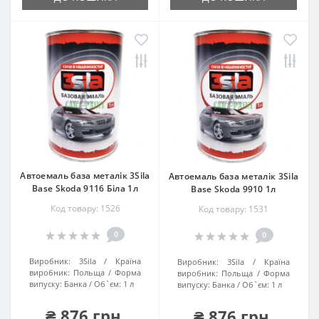
Автоемаль база металік 3Sila
Автоемаль база металік 3Sila
Base Skoda 9116 Біла 1л
Base Skoda 9910 1л
Код товару: 1526
Код товару: 1531
0
0
Виробник:
3Sila
Країна
Виробник:
3Sila
Країна
виробник:
Польща
Форма
виробник:
Польща
Форма
випуску:
Банка
Об`єм:
1 л
випуску:
Банка
Об`єм:
1 л
₴ 876 грн.
₴ 876 грн.