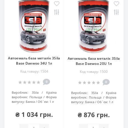
Автоемаль база металік 3Sila
Автоемаль база металік 3Sila
Base Daewoo 34U 1л
Base Daewoo 20U 1л
Код товару: 1504
Код товару: 1500
0
0
Виробник:
3Sila
Країна
Виробник:
3Sila
Країна
виробник:
Польща
Форма
виробник:
Польща
Форма
випуску:
Банка
Об`єм:
1 л
випуску:
Банка
Об`єм:
1 л
₴ 1 034 грн.
₴ 876 грн.
-
+
-
+