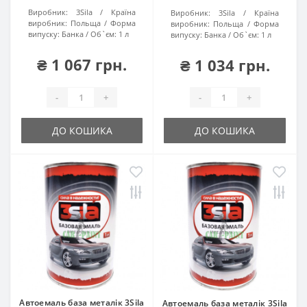
Виробник:
3Sila
Країна
Виробник:
3Sila
Країна
виробник:
Польща
Форма
виробник:
Польща
Форма
випуску:
Банка
Об`єм:
1 л
випуску:
Банка
Об`єм:
1 л
₴ 1 067 грн.
₴ 1 034 грн.
-
+
-
+
ДО КОШИКА
ДО КОШИКА
Автоемаль база металік 3Sila
Автоемаль база металік 3Sila