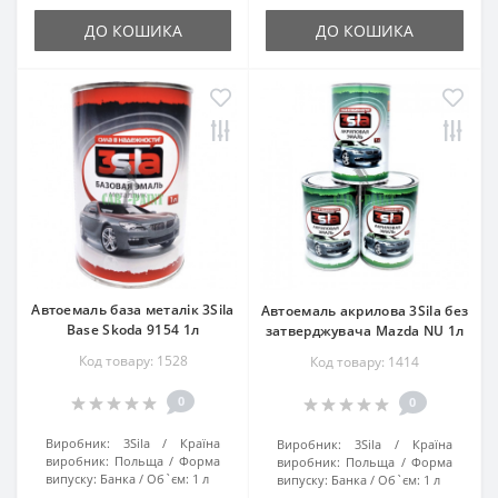
ДО КОШИКА
ДО КОШИКА
Автоемаль база металік 3Sila
Автоемаль акрилова 3Sila без
Base Skoda 9154 1л
затверджувача Mazda NU 1л
Код товару: 1528
Код товару: 1414
0
0
Виробник:
3Sila
Країна
Виробник:
3Sila
Країна
виробник:
Польща
Форма
виробник:
Польща
Форма
випуску:
Банка
Об`єм:
1 л
випуску:
Банка
Об`єм:
1 л