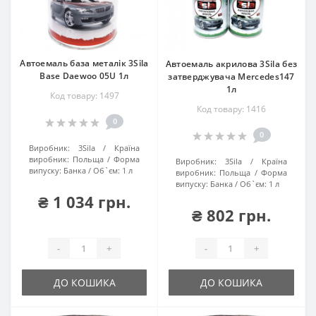
Автоемаль база металік 3Sila
Автоемаль акрилова 3Sila без
Base Daewoo 05U 1л
затверджувача Mercedes147
1л
Код товару: 1497
Код товару: 1416
0
0
Виробник:
3Sila
Країна
виробник:
Польща
Форма
Виробник:
3Sila
Країна
випуску:
Банка
Об`єм:
1 л
виробник:
Польща
Форма
випуску:
Банка
Об`єм:
1 л
₴ 1 034 грн.
₴ 802 грн.
-
+
-
+
ДО КОШИКА
ДО КОШИКА