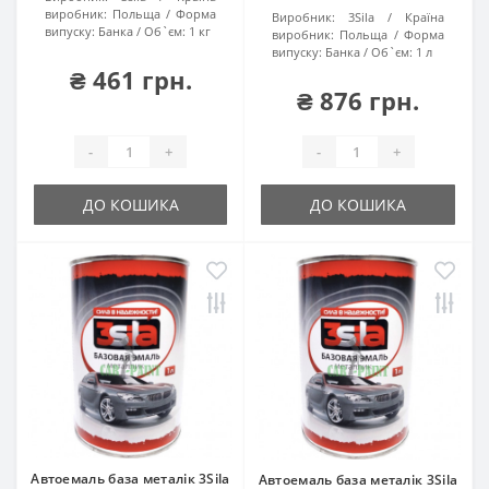
виробник:
Польща
Форма
Виробник:
3Sila
Країна
випуску:
Банка
Об`єм:
1 кг
виробник:
Польща
Форма
випуску:
Банка
Об`єм:
1 л
₴ 461 грн.
₴ 876 грн.
-
+
-
+
ДО КОШИКА
ДО КОШИКА
Автоемаль база металік 3Sila
Автоемаль база металік 3Sila