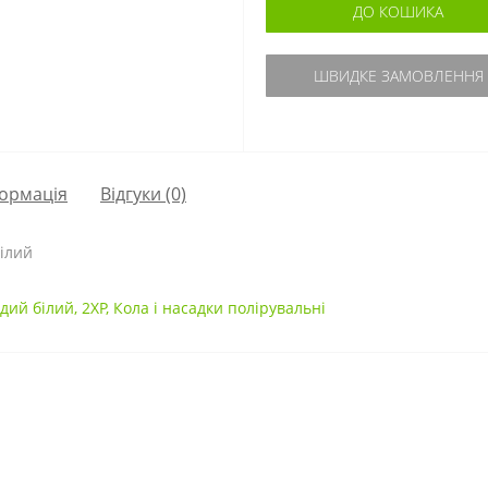
ДО КОШИКА
ШВИДКЕ ЗАМОВЛЕННЯ
ормація
Відгуки (0)
ілий
дий білий
,
2XP
,
Кола і насадки полірувальні