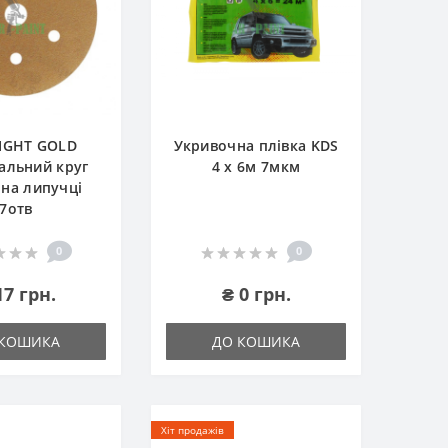
IGHT GOLD
Укривочна плівка KDS
альний круг
4 х 6м 7мкм
на липучці
7отв
0
0
17 грн.
₴ 0 грн.
 КОШИКА
ДО КОШИКА
Хіт продажів