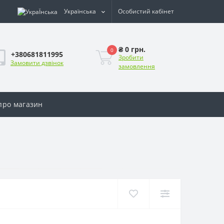
Українська
Особистий кабінет
₴ 0 грн.
0
+380681811995
Зробити
Замовити дзвінок
замовлення
 про магазин