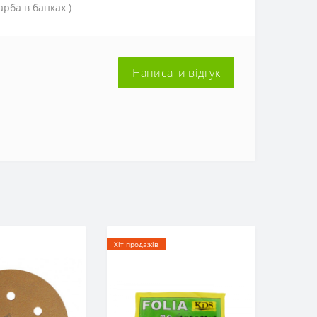
рба в банках )
Написати відгук
Хіт продажів