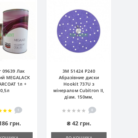
r 09639 Лак
3М 51424 P240
ий MEGALACK
Абразівние диски
ARCOAT 1л +
Hookit 737U з
0,5л
мінералом Cubitron II,
діам. 150мм,
1
0
186 грн.
₴ 42 грн.
 КОШИКА
ДО КОШИКА