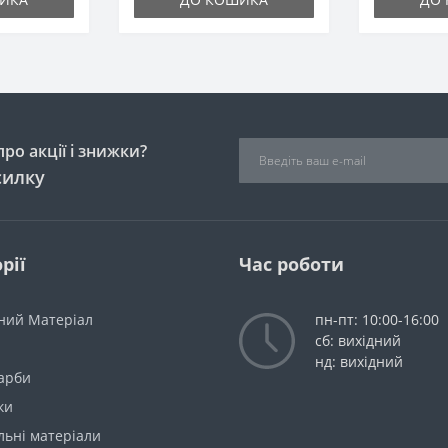
ро акції і знижки?
силку
рії
Час роботи
ний Матеріал
пн-пт: 10:00-16:00
сб: вихідний
нд: вихідний
Фарби
ки
льні матеріали