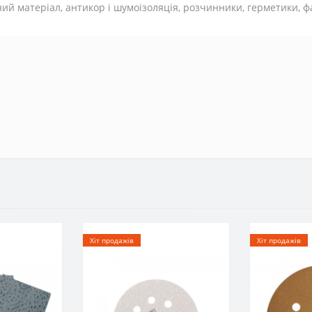
ий матеріал, антикор і шумоізоляція, розчинники, герметики, фа
Хіт продажів
Хіт продажів