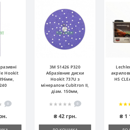
бразивні
3М 51426 P320
Lechle
e Hookit
Абразівние диски
акрилов
396мм,
Hookit 737U з
HS CLE
240
мінералом Cubitron II,
діам. 150мм,
0
0
рн.
₴ 42 грн.
₴ 1 
ИКА
ДО КОШИКА
ДО