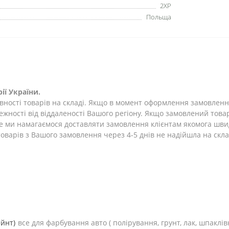
2XP
Польща
ії України.
ності товарів на складі. Якщо в момент оформлення замовлення 
лежності від віддаленості Вашого регіону. Якщо замовлений това
ле ми намагаємося доставляти замовлення клієнтам якомога шви
оварів з Вашого замовлення через 4-5 днів не надійшла на склад
ейнт)
все для фарбування авто (
полірування, грунт, лак, шпаклів