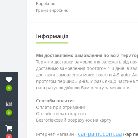
Виробник
Країна виробник
Інформація
Ми доставляємо замовлення по всій територ
Терміни доставки замовлення залежать від наяв
доставимо замовлення протягом 1-3
днів
, в за
доставки замовлення може скласти 4-5 днів. А
протягом перших 3 днів. У разі, якщо частина т
наш рахунок дійшли Вам решту замовлення.
0
Способи оплати:
Оплата при отриманні
0
Онлайн-оплата картою
Безготівковий розрахунок на карту
car-paint.com.ua
Інтернет-магазин -
(
кар п
0