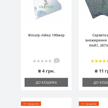
Фільтр-лійка 190мкр
Серветк
знежирення c
multi, 267
0
₴ 4 грн.
₴ 11 г
ДО КОШИКА
ДО КОШ
Хіт продажів
Хіт продажів