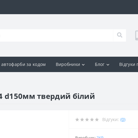
р автофарби за кодом
Виробники
Блог
Відгуки
4 d150мм твердий білий
Відгуки:
(0)
Виробник:
2XP