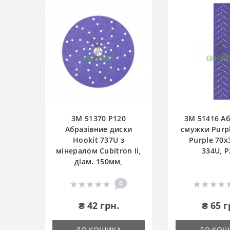
3М 51370 P120
3М 51416 А
Абразівние диски
смужки Purpl
Hookit 737U з
Purple 70x
мінералом Cubitron II,
334U, P
діам. 150мм,
0
₴ 42 грн.
₴ 65 г
ДО КОШИКА
ДО КОШ