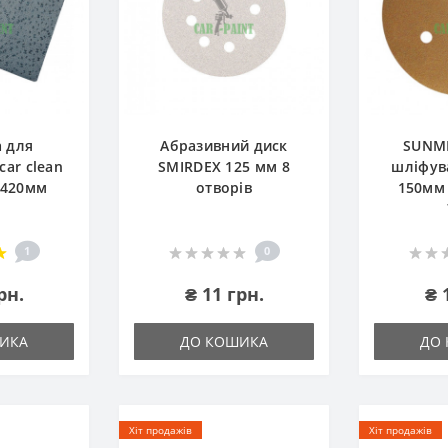
а для
Абразивний диск
SUNM
ar clean
SMIRDEX 125 мм 8
шліфув
х420мм
отворів
150мм 
1
0
рн.
₴ 11 грн.
₴ 
ИКА
ДО КОШИКА
ДО
Хіт продажів
Хіт продажів