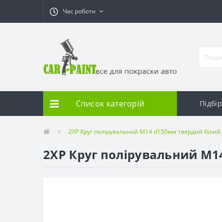
Час роботи
Список категорій
Підбі
2XP Круг полірувальний M14 d150мм твердий білий
2XP Круг полірувальний M1